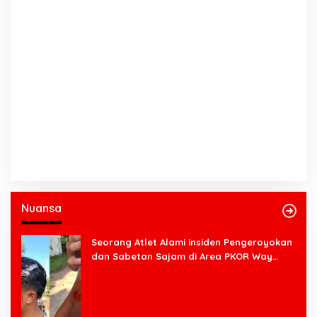
Nuansa
Seorang Atlet Alami insiden Pengeroyokan
dan Sabetan Sajam di Area PKOR Way
Halim