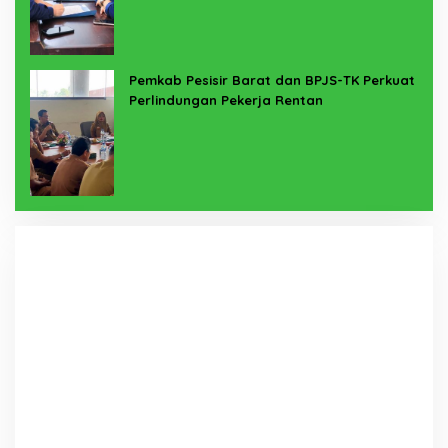
Pemkab Pesisir Barat dan BPJS-TK Perkuat
Perlindungan Pekerja Rentan