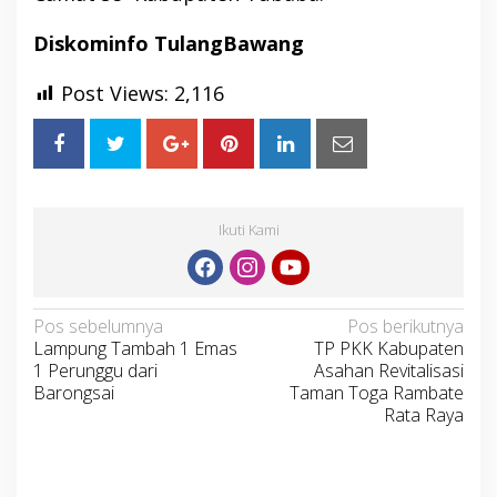
Diskominfo TulangBawang
Post Views:
2,116
Ikuti Kami
Navigasi
Pos sebelumnya
Pos berikutnya
Lampung Tambah 1 Emas
TP PKK Kabupaten
pos
1 Perunggu dari
Asahan Revitalisasi
Barongsai
Taman Toga Rambate
Rata Raya