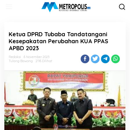
Lewati
ke
konten
Ketua DPRD Tubaba Tandatangani
Kesepakatan Perubahan KUA PPAS
APBD 2023
Redaksi
6 November 2023
Tulang Bawang
2116 Dilihat