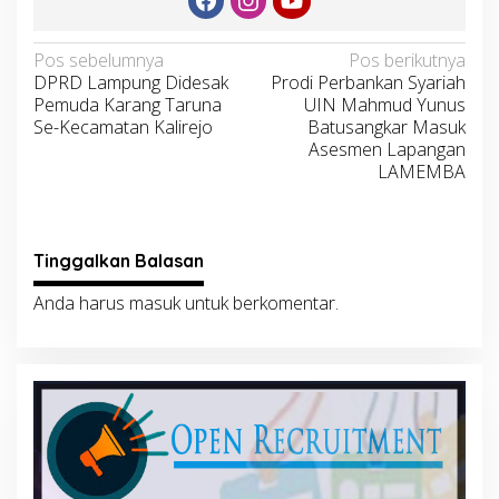
Navigasi
Pos sebelumnya
Pos berikutnya
DPRD Lampung Didesak
Prodi Perbankan Syariah
pos
Pemuda Karang Taruna
UIN Mahmud Yunus
Se-Kecamatan Kalirejo
Batusangkar Masuk
Asesmen Lapangan
LAMEMBA
Tinggalkan Balasan
Anda harus
masuk
untuk berkomentar.