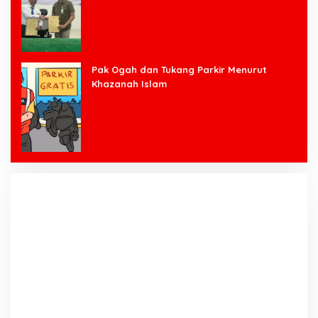
Pak Ogah dan Tukang Parkir Menurut
Khazanah Islam