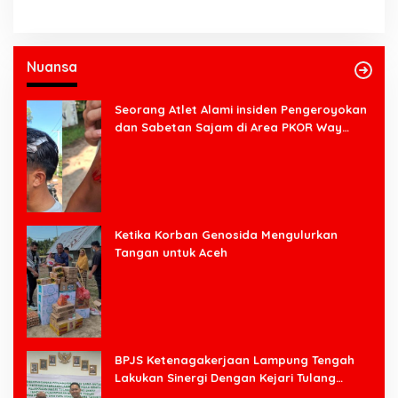
Nuansa
Seorang Atlet Alami insiden Pengeroyokan
dan Sabetan Sajam di Area PKOR Way
Halim
Ketika Korban Genosida Mengulurkan
Tangan untuk Aceh
BPJS Ketenagakerjaan Lampung Tengah
Lakukan Sinergi Dengan Kejari Tulang
Bawang Barat