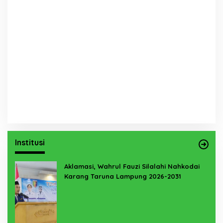
Institusi
Aklamasi, Wahrul Fauzi Silalahi Nahkodai
Karang Taruna Lampung 2026-2031