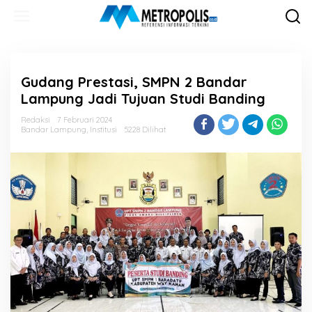
Lewati
ke
konten
Gudang Prestasi, SMPN 2 Bandar
Lampung Jadi Tujuan Studi Banding
Redaksi
7 Februari 2024
Bandar Lampung
,
Institusi
5228 Dilihat