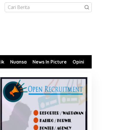
tik
Nuansa
News In Picture
Opini