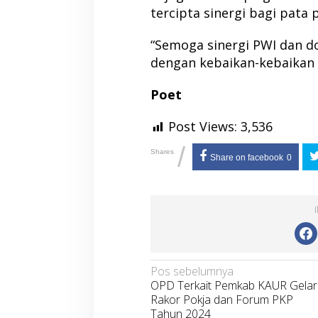
tercipta sinergi bagi pata 
“Semoga sinergi PWI dan d
dengan kebaikan-kebaikan y
Poet
Post Views:
3,536
/
Shares
Share on facebook
0
Navigasi
Pos sebelumnya
OPD Terkait Pemkab KAUR Gelar
pos
Rakor Pokja dan Forum PKP
Tahun 2024