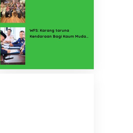
Pekerja Sekitar Melalui
Program SERTAKAN
WFS: Karang taruna
Kendaraan Bagi Kaum Muda
untuk Lampung Yang Maju