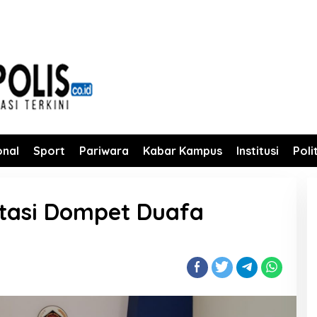
onal
Sport
Pariwara
Kabar Kampus
Institusi
Poli
itasi Dompet Duafa