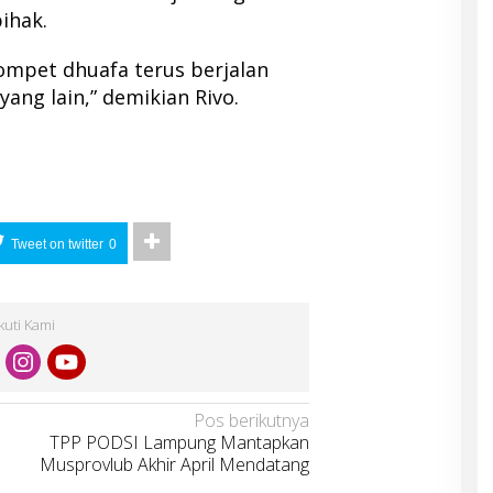
pihak.
ompet dhuafa terus berjalan
ang lain,” demikian Rivo.
Tweet on twitter
0
Ikuti Kami
Pos berikutnya
TPP PODSI Lampung Mantapkan
Musprovlub Akhir April Mendatang