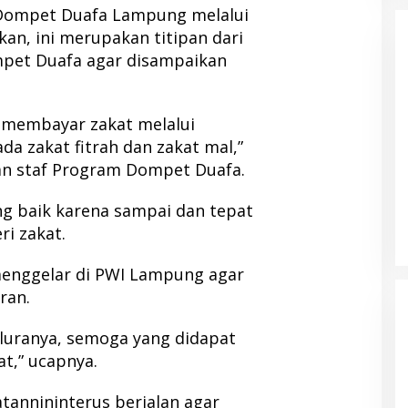
 Dompet Duafa Lampung melalui
an, ini merupakan titipan dari
pet Duafa agar disampaikan
g membayar zakat melalui
a zakat fitrah dan zakat mal,”
an staf Program Dompet Duafa.
ng baik karena sampai dan tepat
i zakat.
menggelar di PWI Lampung agar
ran.
aluranya, semoga yang didapat
t,” ucapnya.
atannininterus berjalan agar