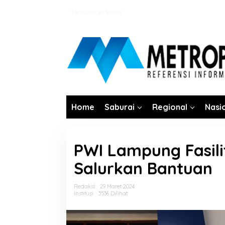
Lewati
Tambahkan Menu
ke
konten
Home
Saburai
Regional
Nasi
PWI Lampung Fasil
Salurkan Bantuan
Redaksi
29 Maret 2024
Institusi
3536 Dilihat