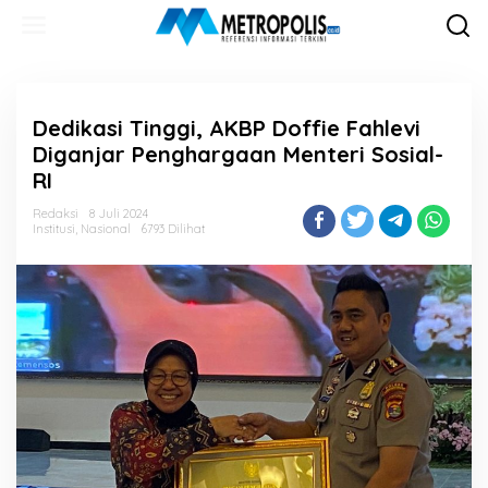
Lewati
ke
konten
Dedikasi Tinggi, AKBP Doffie Fahlevi
Diganjar Penghargaan Menteri Sosial-
RI
Redaksi
8 Juli 2024
Institusi
,
Nasional
6793 Dilihat