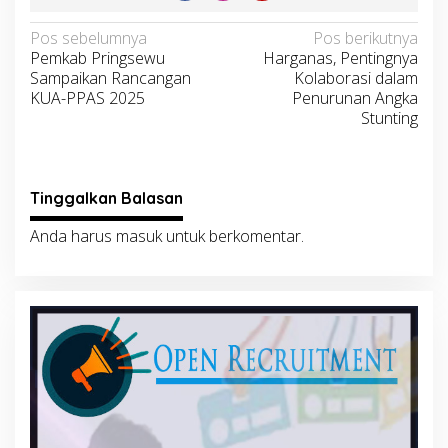
Navigasi
Pos sebelumnya
Pos berikutnya
Pemkab Pringsewu
Harganas, Pentingnya
pos
Sampaikan Rancangan
Kolaborasi dalam
KUA-PPAS 2025
Penurunan Angka
Stunting
Tinggalkan Balasan
Anda harus
masuk
untuk berkomentar.