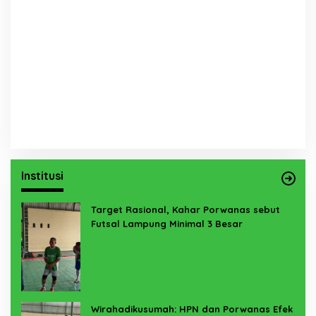
Institusi
Target Rasional, Kahar Porwanas sebut
Futsal Lampung Minimal 3 Besar
Wirahadikusumah: HPN dan Porwanas Efek