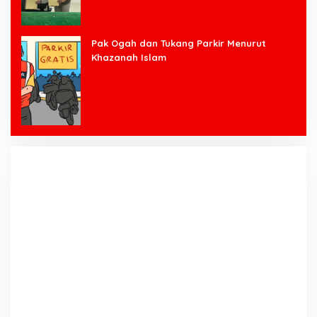
Pak Ogah dan Tukang Parkir Menurut
Khazanah Islam