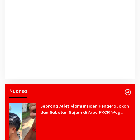
Nuansa
Seorang Atlet Alami insiden Pengeroyokan
dan Sabetan Sajam di Area PKOR Way
Halim