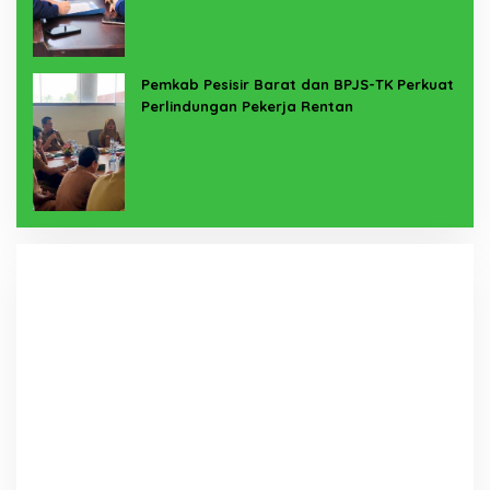
Pemkab Pesisir Barat dan BPJS-TK Perkuat
Perlindungan Pekerja Rentan