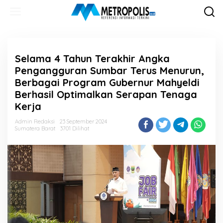
Lewati
ke
konten
Selama 4 Tahun Terakhir Angka
Pengangguran Sumbar Terus Menurun,
Berbagai Program Gubernur Mahyeldi
Berhasil Optimalkan Serapan Tenaga
Kerja
Admin Redaksi
23 September 2024
Sumatera Barat
3701 Dilihat