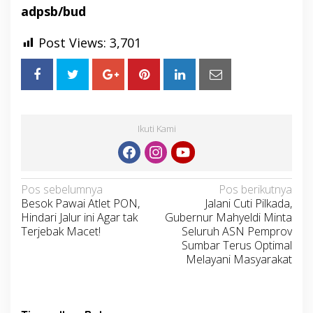
adpsb/bud
Post Views:
3,701
Ikuti Kami
Navigasi
Pos sebelumnya
Pos berikutnya
Besok Pawai Atlet PON,
Jalani Cuti Pilkada,
pos
Hindari Jalur ini Agar tak
Gubernur Mahyeldi Minta
Terjebak Macet!
Seluruh ASN Pemprov
Sumbar Terus Optimal
Melayani Masyarakat