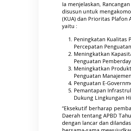
Ia menjelaskan, Rancanga
disusun untuk mengakomo
(KUA) dan Prioritas Plafon
yaitu :
Peningkatan Kualitas 
Percepatan Penguatan
Meningkatkan Kapasit
Penguatan Pemberday
Meningkatkan Produkt
Penguatan Manajemen 
Penguatan E-Governmen
Pemantapan Infrastru
Dukung Lingkungan Hi
“Eksekutif berharap pemb
Daerah tentang APBD Tahu
dengan lancar dan dilanda
bersama-sama mewujudkan