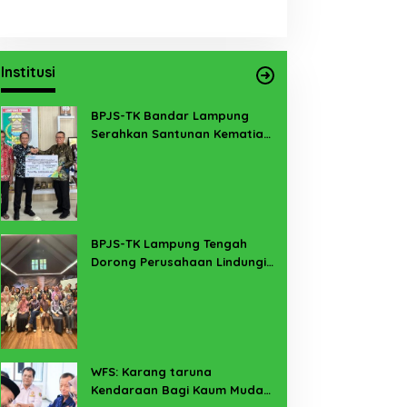
Institusi
BPJS-TK Bandar Lampung
Serahkan Santunan Kematian
PMI Taiwan di Lampung Timur
BPJS-TK Lampung Tengah
Dorong Perusahaan Lindungi
Pekerja Sekitar Melalui
Program SERTAKAN
WFS: Karang taruna
Kendaraan Bagi Kaum Muda