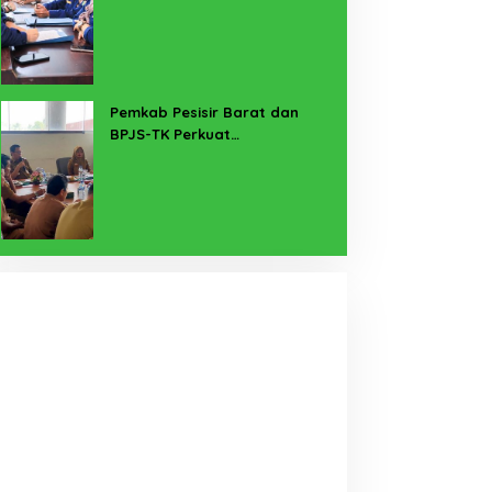
untuk Lampung Yang Maju
Pemkab Pesisir Barat dan
BPJS-TK Perkuat
Perlindungan Pekerja Rentan