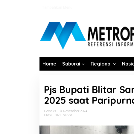
Lewati
Tambahkan Menu
ke
konten
Home
Saburai
Regional
Nasi
Pjs Bupati Blitar 
2025 saat Paripurn
Redaksi
14 November 2024
Blitar
1821 Dilihat