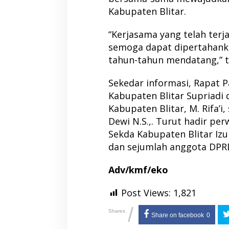
Kabupaten Blitar.
“Kerjasama yang telah terja
semoga dapat dipertahank
tahun-tahun mendatang,” 
Sekedar informasi, Rapat 
Kabupaten Blitar Supriadi 
Kabupaten Blitar, M. Rifa’i, 
Dewi N.S.,. Turut hadir per
Sekda Kabupaten Blitar Iz
dan sejumlah anggota DPR
Adv/kmf/eko
Post Views:
1,821
/
Shares
Share on facebook
0