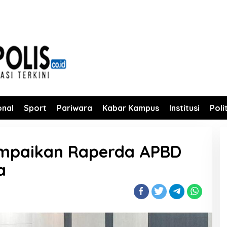
onal
Sport
Pariwara
Kabar Kampus
Institusi
Poli
Sampaikan Raperda APBD
a