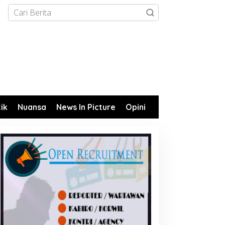
tik
Nuansa
News In Picture
Opini