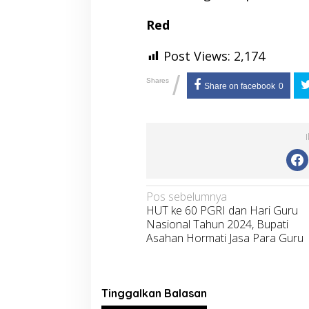
Red
Post Views:
2,174
/
Shares
Share on facebook
0
Navigasi
Pos sebelumnya
HUT ke 60 PGRI dan Hari Guru
pos
Nasional Tahun 2024, Bupati
Asahan Hormati Jasa Para Guru
Tinggalkan Balasan