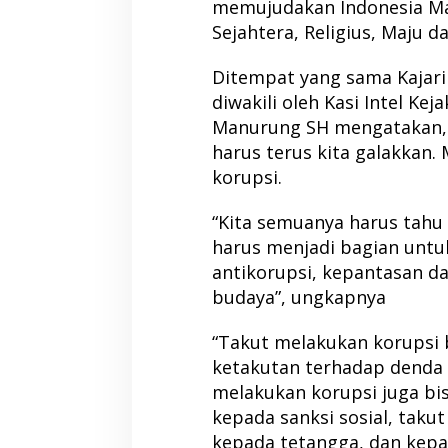
memujudakan Indonesia Ma
Sejahtera, Religius, Maju d
Ditempat yang sama Kajari 
diwakili oleh Kasi Intel Ke
Manurung SH mengatakan, 
harus terus kita galakkan.
korupsi.
“Kita semuanya harus tahu a
harus menjadi bagian untu
antikorupsi, kepantasan d
budaya”, ungkapnya
“Takut melakukan korupsi 
ketakutan terhadap denda 
melakukan korupsi juga bi
kepada sanksi sosial, taku
kepada tetangga, dan kepad