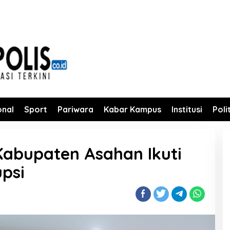
onal
Sport
Pariwara
Kabar Kampus
Institusi
Poli
Kabupaten Asahan Ikuti
upsi