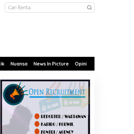
tik
Nuansa
News In Picture
Opini