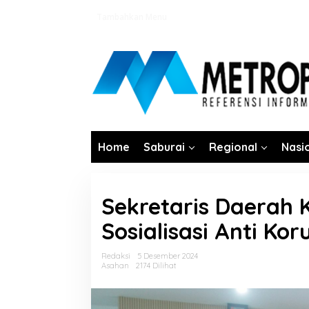
Lewati
Tambahkan Menu
ke
konten
Home
Saburai
Regional
Nasi
Sekretaris Daerah 
Sosialisasi Anti Kor
Redaksi
5 Desember 2024
Asahan
2174 Dilihat