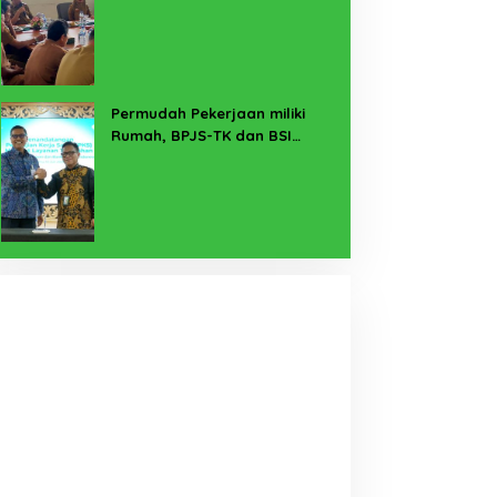
Perlindungan Pekerja Rentan
Permudah Pekerjaan miliki
Rumah, BPJS-TK dan BSI
Teken MoU