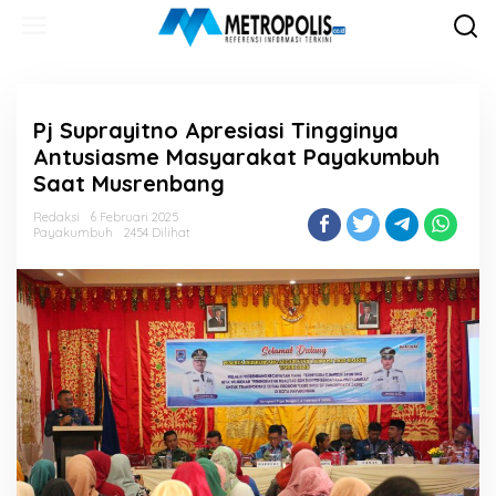
Lewati
ke
konten
Pj Suprayitno Apresiasi Tingginya
Antusiasme Masyarakat Payakumbuh
Saat Musrenbang
Redaksi
6 Februari 2025
Payakumbuh
2454 Dilihat