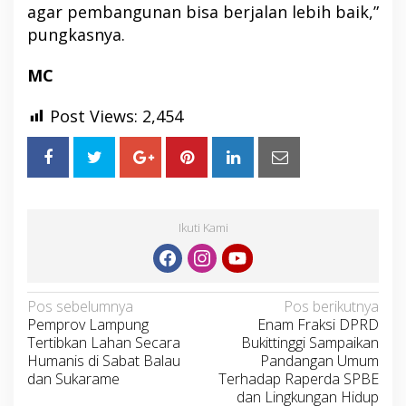
agar pembangunan bisa berjalan lebih baik,”
pungkasnya.
MC
Post Views:
2,454
Ikuti Kami
Navigasi
Pos sebelumnya
Pos berikutnya
Pemprov Lampung
Enam Fraksi DPRD
pos
Tertibkan Lahan Secara
Bukittinggi Sampaikan
Humanis di Sabat Balau
Pandangan Umum
dan Sukarame
Terhadap Raperda SPBE
dan Lingkungan Hidup