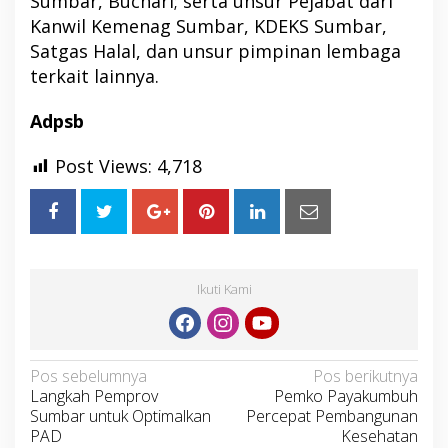
Sumbar, Buchari; serta unsur Pejabat dari
Kanwil Kemenag Sumbar, KDEKS Sumbar,
Satgas Halal, dan unsur pimpinan lembaga
terkait lainnya.
Adpsb
Post Views:
4,718
Ikuti Kami
Navigasi
Pos sebelumnya
Pos berikutnya
Langkah Pemprov
Pemko Payakumbuh
pos
Sumbar untuk Optimalkan
Percepat Pembangunan
PAD
Kesehatan