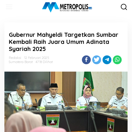
Lewati
ke
konten
Gubernur Mahyeldi Targetkan Sumbar
Kembali Raih Juara Umum Adinata
Syariah 2025
Redaksi
12 Februari 2025
Sumatera Barat
4718 Dilihat