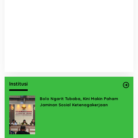
Institusi
Bolo Ngarit Tubaba, Kini Makin Paham
Jaminan Sosial Ketenagakerjaan