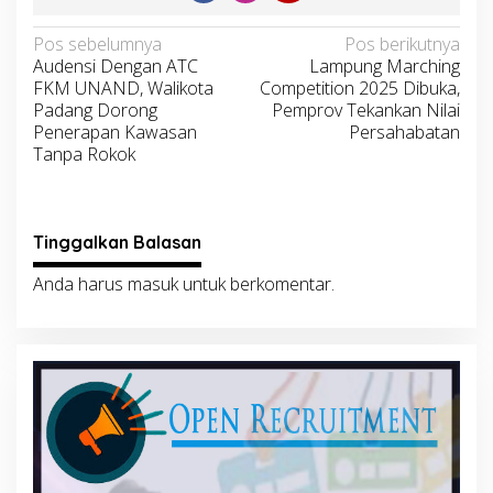
Navigasi
Pos sebelumnya
Pos berikutnya
Audensi Dengan ATC
Lampung Marching
pos
FKM UNAND, Walikota
Competition 2025 Dibuka,
Padang Dorong
Pemprov Tekankan Nilai
Penerapan Kawasan
Persahabatan
Tanpa Rokok
Tinggalkan Balasan
Anda harus
masuk
untuk berkomentar.