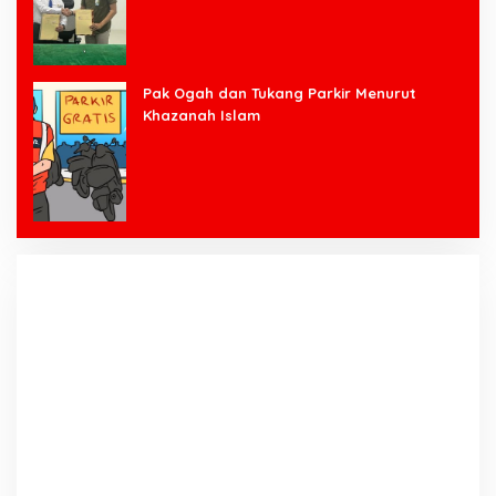
Pak Ogah dan Tukang Parkir Menurut
Khazanah Islam