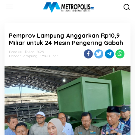
Lewati
ke
konten
Pemprov Lampung Anggarkan Rp10,9
Miliar untuk 24 Mesin Pengering Gabah
Redaksi
19 April 2025
Bandar Lampung
1354 Dilihat