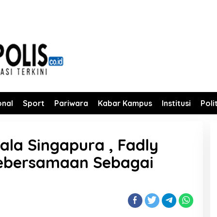
onal
Sport
Pariwara
Kabar Kampus
Institusi
Poli
sala Singapura , Fadly
ebersamaan Sebagai