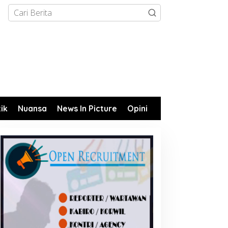
tik
Nuansa
News In Picture
Opini