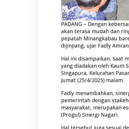
PADANG – Dengan kebersam
akan terasa mudah dan ring
pepatah Minangkabau bare
dijinjiang, ujar Fadly Amran
Hal ini disampaikan, saat m
yang diadakan oleh Kaum S
Singapura, Kelurahan Pasa
Jumat (25/4/2025) malam.
Fadly menambahkan, sinerg
pemerintah dengan stakeho
masyarakat, merupakan es
(Progul) Sinergi Nagari.
Hal tersebut juga sesuai de