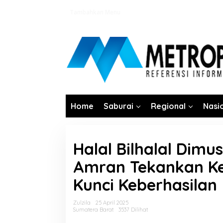
Lewati
Tambahkan Menu
ke
konten
Home
Saburai
Regional
Nasi
Halal Bilhalal Dimu
Amran Tekankan K
Kunci Keberhasilan
Zulzila
25 April 2025
Sumatera Barat
3537 Dilihat