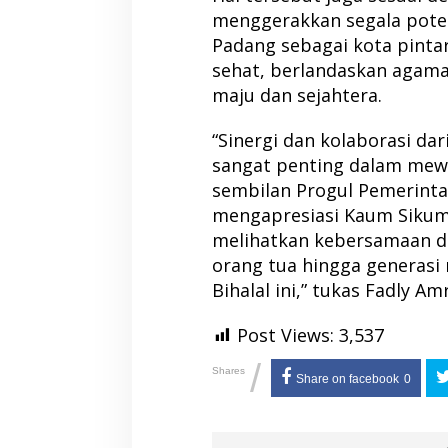
menggerakkan segala pote
Padang sebagai kota pintar
sehat, berlandaskan agam
maju dan sejahtera.
“Sinergi dan kolaborasi dar
sangat penting dalam mewuj
sembilan Progul Pemerinta
mengapresiasi Kaum Sikum
melihatkan kebersamaan d
orang tua hingga generasi 
Bihalal ini,” tukas Fadly Am
Post Views:
3,537
/
Shares
Share on facebook
0