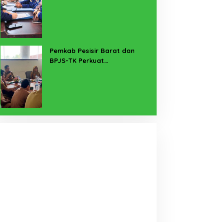
untuk Lampung Yang Maju
Pemkab Pesisir Barat dan
BPJS-TK Perkuat
Perlindungan Pekerja Rentan