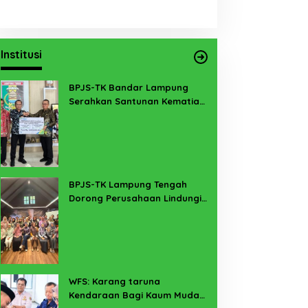
Institusi
BPJS-TK Bandar Lampung
Serahkan Santunan Kematian
PMI Taiwan di Lampung Timur
BPJS-TK Lampung Tengah
Dorong Perusahaan Lindungi
Pekerja Sekitar Melalui
Program SERTAKAN
WFS: Karang taruna
Kendaraan Bagi Kaum Muda