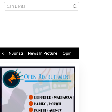
tik
Nuansa
News In Picture
Opini