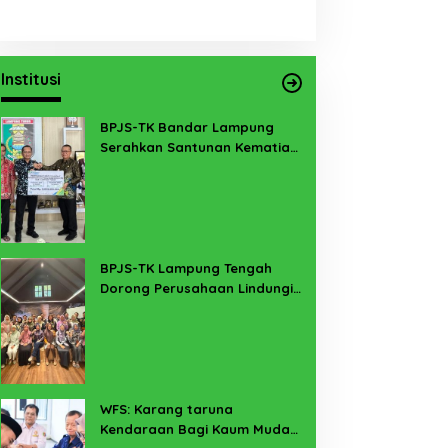
Institusi
BPJS-TK Bandar Lampung
Serahkan Santunan Kematian
PMI Taiwan di Lampung Timur
BPJS-TK Lampung Tengah
Dorong Perusahaan Lindungi
Pekerja Sekitar Melalui
Program SERTAKAN
WFS: Karang taruna
Kendaraan Bagi Kaum Muda