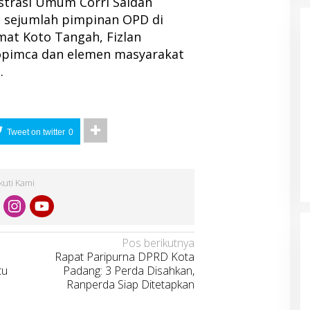
istrasi Umum Corri Saidan
, sejumlah pimpinan OPD di
at Koto Tangah, Fizlan
kopimca dan elemen masyarakat
.
Tweet on twitter
0
Ikuti Kami
Pos berikutnya
Rapat Paripurna DPRD Kota
tu
Padang: 3 Perda Disahkan,
Ranperda Siap Ditetapkan