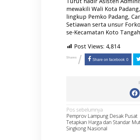
Turut hadir Asisten Admin
mewakili Wali Kota Padang
lingkup Pemko Padang, Cam
Setiawan serta unsur For
se-Kecamatan Koto Tangah
Post Views:
4,814
/
Shares
Share on facebook
0
Navigasi
Pos sebelumnya
Pemprov Lampung Desak Pusat
pos
Tetapkan Harga dan Standar Mu
Singkong Nasional