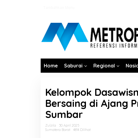
Lewati
Tambahkan Menu
ke
konten
Home
Saburai
Regional
Nasi
Kelompok Dasawism
Bersaing di Ajang P
Sumbar
Zulzila
30 April 2025
Sumatera Barat
4814 Dilihat