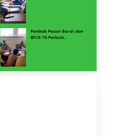
untuk Lampung Yang Maju
Pemkab Pesisir Barat dan
BPJS-TK Perkuat
Perlindungan Pekerja Rentan