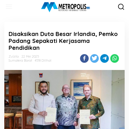
Lewati
ke
konten
Disaksikan Duta Besar Irlandia, Pemko
Padang Sepakati Kerjasama
Pendidikan
Zulzila
22 Mei 2025
Sumatera Barat
4518 Dilihat