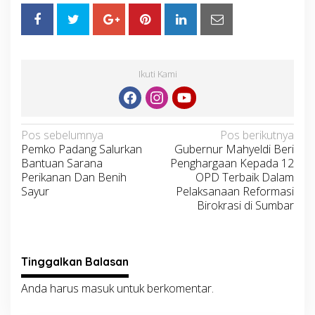
Ikuti Kami
Navigasi
Pos sebelumnya
Pos berikutnya
Pemko Padang Salurkan
Gubernur Mahyeldi Beri
pos
Bantuan Sarana
Penghargaan Kepada 12
Perikanan Dan Benih
OPD Terbaik Dalam
Sayur
Pelaksanaan Reformasi
Birokrasi di Sumbar
Tinggalkan Balasan
Anda harus
masuk
untuk berkomentar.