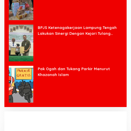
BPJS Ketenagakerjaan Lampung Tengah
Lakukan Sinergi Dengan Kejari Tulang
Bawang Barat
Pak Ogah dan Tukang Parkir Menurut
Khazanah Islam