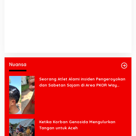
Nuansa
Seorang Atlet Alami insiden Pengeroyokan
dan Sabetan Sajam di Area PKOR Way
Halim
Ketika Korban Genosida Mengulurkan
Tangan untuk Aceh