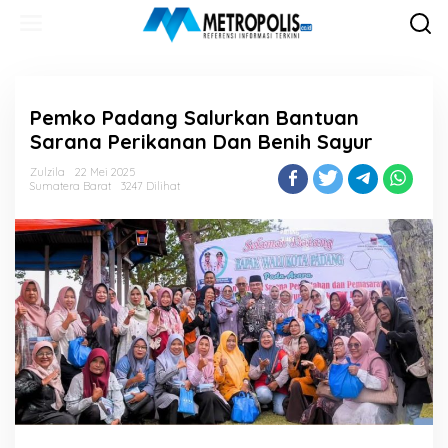
Lewati
ke
konten
Pemko Padang Salurkan Bantuan
Sarana Perikanan Dan Benih Sayur
Zulzila
22 Mei 2025
Sumatera Barat
3247 Dilihat