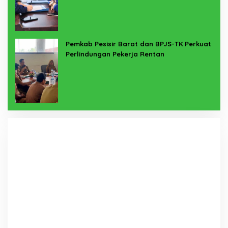
Pemkab Pesisir Barat dan BPJS-TK Perkuat
Perlindungan Pekerja Rentan