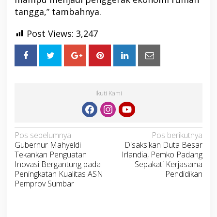
tangga,” tambahnya.
Post Views:
3,247
Ikuti Kami
Navigasi
Pos sebelumnya
Pos berikutnya
Gubernur Mahyeldi
Disaksikan Duta Besar
pos
Tekankan Penguatan
Irlandia, Pemko Padang
Inovasi Bergantung pada
Sepakati Kerjasama
Peningkatan Kualitas ASN
Pendidikan
Pemprov Sumbar