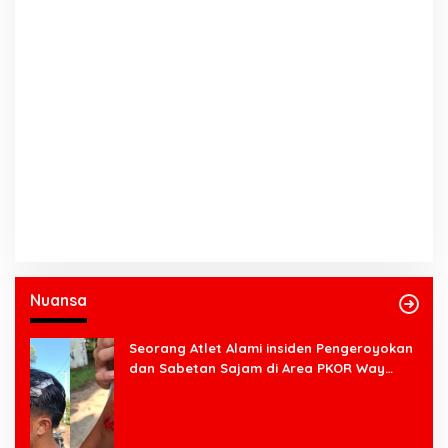
Nuansa
Seorang Atlet Alami insiden Pengeroyokan
dan Sabetan Sajam di Area PKOR Way
Halim