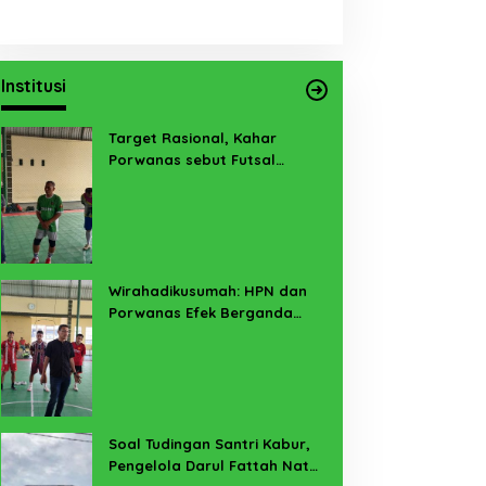
Institusi
Target Rasional, Kahar
Porwanas sebut Futsal
Lampung Minimal 3 Besar
Wirahadikusumah: HPN dan
Porwanas Efek Berganda
Sukses Prestasi dan
Penyelenggaraan
Soal Tudingan Santri Kabur,
Pengelola Darul Fattah Natar