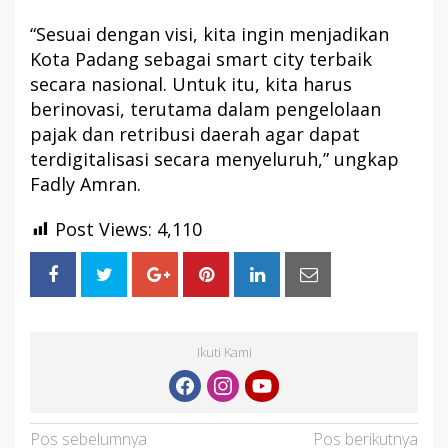
“Sesuai dengan visi, kita ingin menjadikan
Kota Padang sebagai smart city terbaik
secara nasional. Untuk itu, kita harus
berinovasi, terutama dalam pengelolaan
pajak dan retribusi daerah agar dapat
terdigitalisasi secara menyeluruh,” ungkap
Fadly Amran.
Post Views:
4,110
Ikuti Kami
Navigasi
Pos sebelumnya
Pos berikutnya