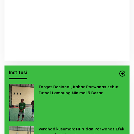
Institusi
Target Rasional, Kahar Porwanas sebut
Futsal Lampung Minimal 3 Besar
Wirahadikusumah: HPN dan Porwanas Efek