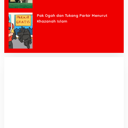
Pak Ogah dan Tukang Parkir Menurut
Khazanah Islam