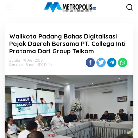
Lewati
ke
konten
Walikota Padang Bahas Digitalisasi
Pajak Daerah Bersama PT. Collega Inti
Pratama Dari Group Telkom
Zulzila
18 Juni 2025
Sumatera Barat
4110 Dilihat