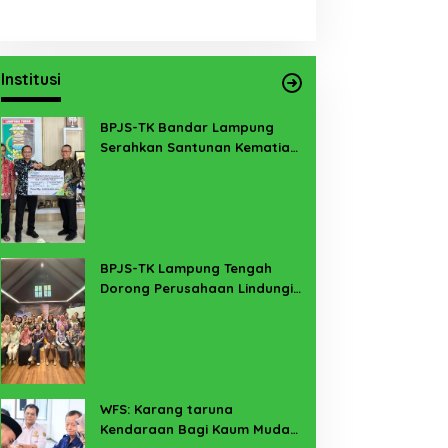
Institusi
BPJS-TK Bandar Lampung
Serahkan Santunan Kematian
PMI Taiwan di Lampung Timur
BPJS-TK Lampung Tengah
Dorong Perusahaan Lindungi
Pekerja Sekitar Melalui
Program SERTAKAN
WFS: Karang taruna
Kendaraan Bagi Kaum Muda