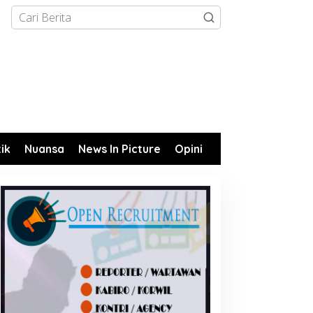
tik
Nuansa
News In Picture
Opini