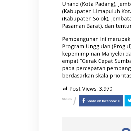
Unand (Kota Padang), Jem
(Kabupaten Limapuluh Kota
(Kabupaten Solok), Jemba
Pasaman Barat), dan tentu
Pembangunan ini merupaka
Program Unggulan (Progu
kepemimpinan Mahyeldi dan
empat “Gerak Cepat Sumba
pada percepatan pembangun
berdasarkan skala priorita
Post Views:
3,970
/
Shares
Share on facebook
0