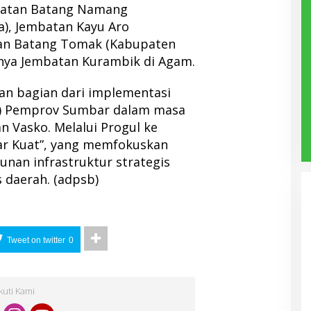
batan Batang Namang
), Jembatan Kayu Aro
tan Batang Tomak (Kabupaten
nya Jembatan Kurambik di Agam.
n bagian dari implementasi
l) Pemprov Sumbar dalam masa
 Vasko. Melalui Progul ke
r Kuat”, yang memfokuskan
an infrastruktur strategis
s daerah. (adpsb)
Tweet on twitter
0
Ikuti Kami