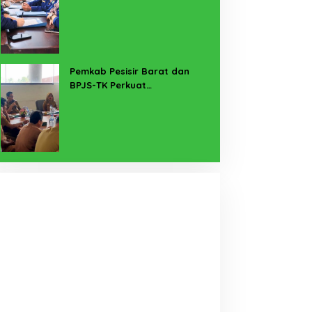
untuk Lampung Yang Maju
Pemkab Pesisir Barat dan
BPJS-TK Perkuat
Perlindungan Pekerja Rentan