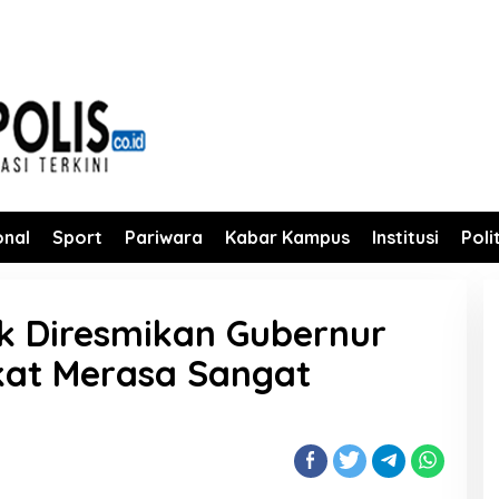
onal
Sport
Pariwara
Kabar Kampus
Institusi
Poli
 Diresmikan Gubernur
kat Merasa Sangat