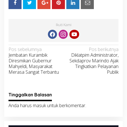
Ikuti Kami
Navigasi
Pos sebelumnya
Pos berikutnya
Jembatan Kurambik
Diklatpim Administrator,
pos
Diresmikan Gubernur
Sekdaprov Marindo Ajak
Mahyeldi, Masyarakat
Tingkatkan Pelayanan
Merasa Sangat Terbantu
Publik
Tinggalkan Balasan
Anda harus
masuk
untuk berkomentar.