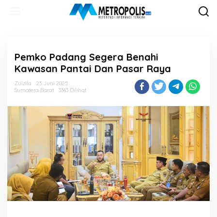
Lewati
ke
konten
Pemko Padang Segera Benahi
Kawasan Pantai Dan Pasar Raya
Zulzila
23 Juni 2025
Sumatera Barat
3343 Dilihat