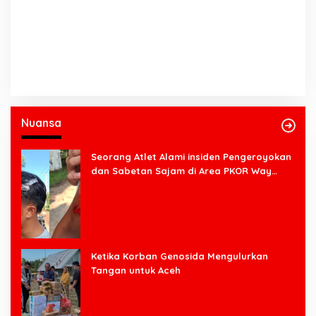
Nuansa
Seorang Atlet Alami insiden Pengeroyokan
dan Sabetan Sajam di Area PKOR Way
Halim
Ketika Korban Genosida Mengulurkan
Tangan untuk Aceh