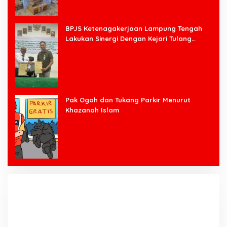
BPJS Ketenagakerjaan Lampung Tengah
Lakukan Sinergi Dengan Kejari Tulang
Bawang Barat
Pak Ogah dan Tukang Parkir Menurut
Khazanah Islam