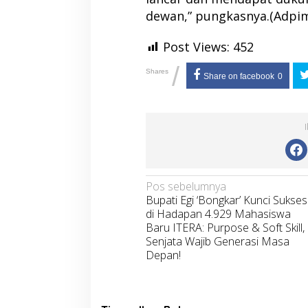
dewan,” pungkasnya.(Adpi
Post Views:
452
/
Shares
Share on facebook
0
Navigasi
Pos sebelumnya
Bupati Egi ‘Bongkar’ Kunci Sukses
pos
di Hadapan 4.929 Mahasiswa
Baru ITERA: Purpose & Soft Skill,
Senjata Wajib Generasi Masa
Depan!