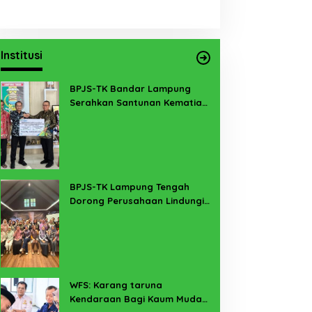
Institusi
BPJS-TK Bandar Lampung
Serahkan Santunan Kematian
PMI Taiwan di Lampung Timur
BPJS-TK Lampung Tengah
Dorong Perusahaan Lindungi
Pekerja Sekitar Melalui
Program SERTAKAN
WFS: Karang taruna
Kendaraan Bagi Kaum Muda