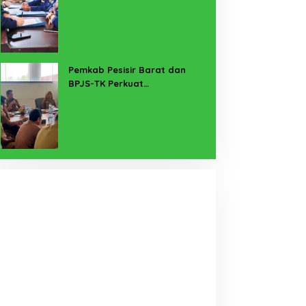
untuk Lampung Yang Maju
Pemkab Pesisir Barat dan
BPJS-TK Perkuat
Perlindungan Pekerja Rentan