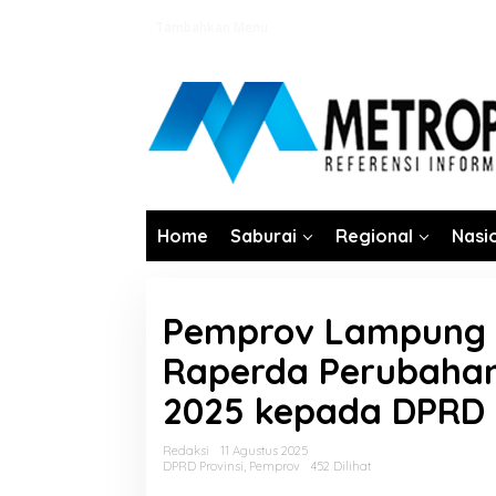
Lewati
Tambahkan Menu
ke
konten
Home
Saburai
Regional
Nasi
Pemprov Lampung 
Raperda Perubaha
2025 kepada DPRD
Redaksi
11 Agustus 2025
DPRD Provinsi
,
Pemprov
452 Dilihat