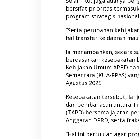
Selain itu, juga adanya pe
bersifat prioritas termas
program strategis nasiona
“Serta perubahan kebijaka
hal transfer ke daerah maup
Ia menambahkan, secara su
berdasarkan kesepakatan
Kebijakan Umum APBD dan 
Sementara (KUA-PPAS) yang
Agustus 2025.
Kesepakatan tersebut, lanj
dan pembahasan antara Ti
(TAPD) bersama jajaran pe
Anggaran DPRD, serta fraksi
“Hal ini bertujuan agar pr