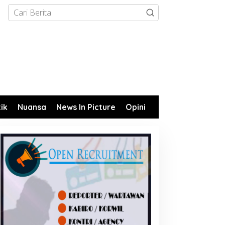
tik
Nuansa
News In Picture
Opini