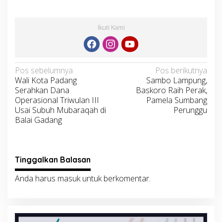
Ikuti Kami
Navigasi
Pos sebelumnya
Pos berikutnya
Wali Kota Padang
Sambo Lampung,
pos
Serahkan Dana
Baskoro Raih Perak,
Operasional Triwulan III
Pamela Sumbang
Usai Subuh Mubaraqah di
Perunggu
Balai Gadang
Tinggalkan Balasan
Anda harus
masuk
untuk berkomentar.