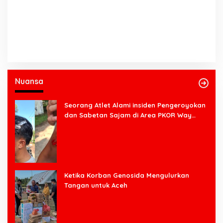
Nuansa
Seorang Atlet Alami insiden Pengeroyokan
dan Sabetan Sajam di Area PKOR Way
Halim
Ketika Korban Genosida Mengulurkan
Tangan untuk Aceh