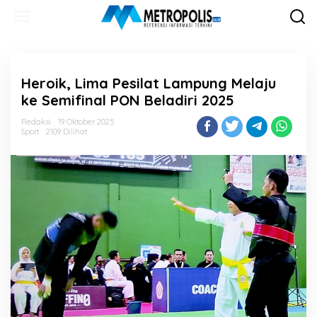
Lewati
ke
konten
Heroik, Lima Pesilat Lampung Melaju
ke Semifinal PON Beladiri 2025
Redaksi
19 Oktober 2025
Sport
2109 Dilihat