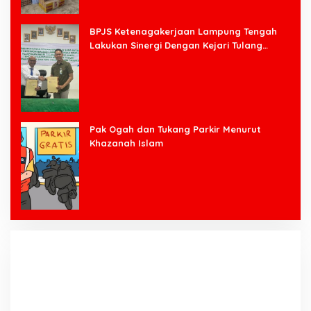
BPJS Ketenagakerjaan Lampung Tengah
Lakukan Sinergi Dengan Kejari Tulang
Bawang Barat
Pak Ogah dan Tukang Parkir Menurut
Khazanah Islam