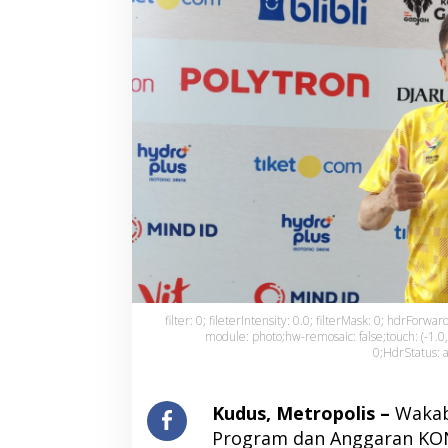
filter: 0; fileterIntensity: 0.0; filterMask: 0; hdrForwa
module: photo;hw-remosaic: false;touch: (-1.0, 
0;HdrStatus: a
Kudus, Metropolis –
Wakab
Program dan Anggaran KON