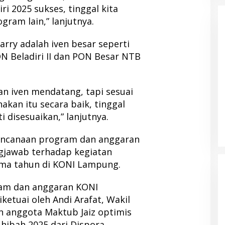
 2025 sukses, tinggal kita
am lain,” lanjutnya.
rry adalah iven besar seperti
ON Beladiri II dan PON Besar NTB
an iven mendatang, tapi sesuai
akan itu secara baik, tinggal
 disesuaikan,” lanjutnya.
rencanaan program dan anggaran
gjawab terhadap kegiatan
ima tahun di KONI Lampung.
am dan anggaran KONI
etuai oleh Andi Arafat, Wakil
 anggota Maktub Jaiz optimis
ibah 2025 dari Dispora