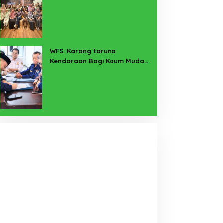
Pekerja Sekitar Melalui
Program SERTAKAN
WFS: Karang taruna
Kendaraan Bagi Kaum Muda
untuk Lampung Yang Maju