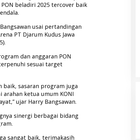
ON beladiri 2025 tercover baik
endala.
y Bangsawan usai pertandingan
Arena PT Djarum Kudus Jawa
).
program dan anggaran PON
terpenuhi sesuai target
n baik, sasaran program juga
ai arahan ketua umum KONI
yat,” ujar Harry Bangsawan.
gnya sinergi berbagai bidang
gram.
ga sangat baik, terimakasih