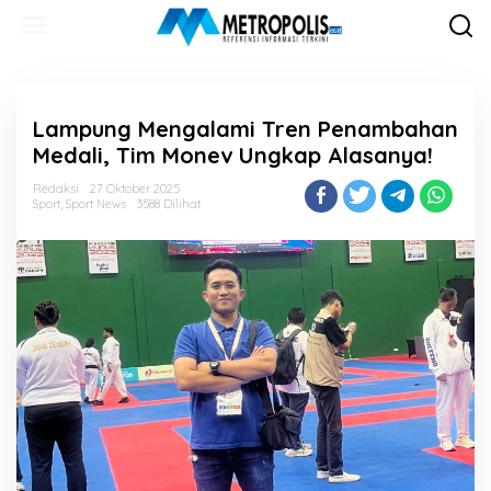
Lewati
ke
konten
Lampung Mengalami Tren Penambahan
Medali, Tim Monev Ungkap Alasanya!
Redaksi
27 Oktober 2025
Sport
,
Sport News
3588 Dilihat