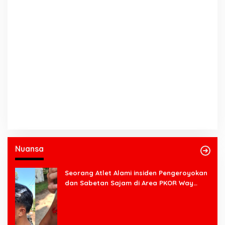
Nuansa
Seorang Atlet Alami insiden Pengeroyokan
dan Sabetan Sajam di Area PKOR Way
Halim