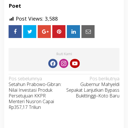
Poet
Post Views:
3,588
Ikuti Kami
Navigasi
Pos sebelumnya
Pos berikutnya
Setahun Prabowo-Gibran:
Gubernur Mahyeldi
pos
Nilai Investasi Produk
Sepakat Lanjutkan Bypass
Persetujuan KKPR
Bukittinggi–Koto Baru
Menteri Nusron Capai
Rp357,17 Triliun