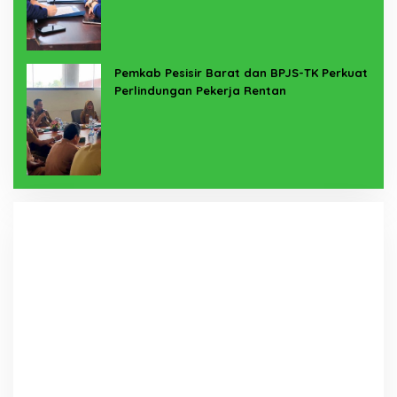
Pemkab Pesisir Barat dan BPJS-TK Perkuat
Perlindungan Pekerja Rentan