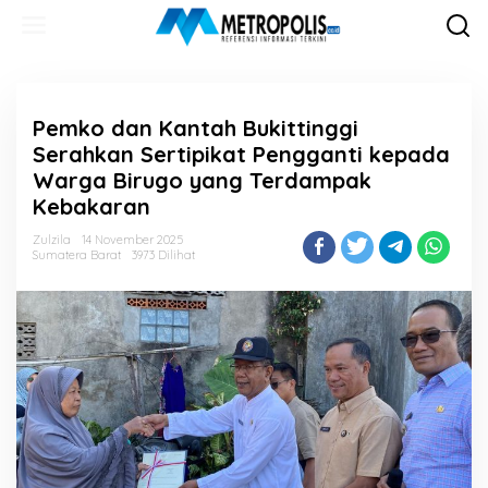
Lewati
ke
konten
Pemko dan Kantah Bukittinggi
Serahkan Sertipikat Pengganti kepada
Warga Birugo yang Terdampak
Kebakaran
Zulzila
14 November 2025
Sumatera Barat
3973 Dilihat