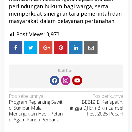
perlindungan hukum bagi warga, serta
memperkuat sinergi antara pemerintah dan
masyarakat dalam pelayanan pertanahan.
Post Views:
3,973
Ikuti Kami
Navigasi
Pos sebelumnya
Pos berikutnya
Program Replanting Sawit
BEBIZIE, Kerispatih,
pos
di Sumbar Mulai
hingga DJ Ern Bikin Lamsel
Menunjukkan Hasil, Petani
Fest 2025 Pecah!
di Agam Panen Perdana