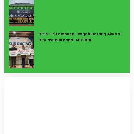
BPJS-TK Lampung Tengah Dorong Akuisisi
BPU melalui Kanal KUR BRI