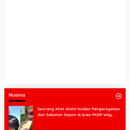
Nuansa
Seorang Atlet Alami insiden Pengeroyokan
dan Sabetan Sajam di Area PKOR Way
Halim