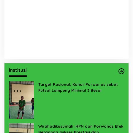
Institusi
Target Rasional, Kahar Porwanas sebut
Futsal Lampung Minimal 3 Besar
Wirahadikusumah: HPN dan Porwanas Efek
Berganda Sukses Prestasi dan