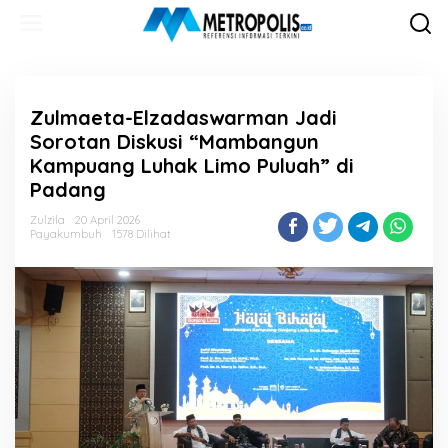
Lewati
ke
konten
Zulmaeta-Elzadaswarman Jadi
Sorotan Diskusi “Mambangun
Kampuang Luhak Limo Puluah” di
Padang
Zulzila
20 April 2026
Payakumbuh
1578 Dilihat