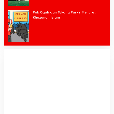
Pak Ogah dan Tukang Parkir Menurut
Khazanah Islam