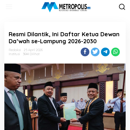
Lewati
ke
konten
Resmi Dilantik, Ini Daftar Ketua Dewan
Da’wah se-Lampung 2026-2030
Redaksi
25 April 2026
Institusi
3644 Dilihat