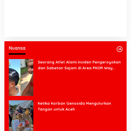
Nuansa
Seorang Atlet Alami insiden Pengeroyokan
dan Sabetan Sajam di Area PKOR Way
Halim
Ketika Korban Genosida Mengulurkan
Tangan untuk Aceh