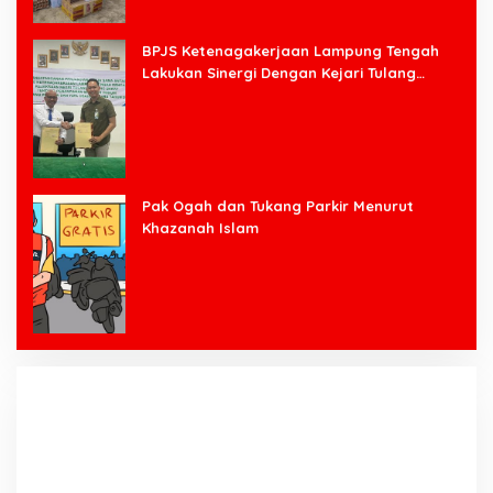
BPJS Ketenagakerjaan Lampung Tengah
Lakukan Sinergi Dengan Kejari Tulang
Bawang Barat
Pak Ogah dan Tukang Parkir Menurut
Khazanah Islam