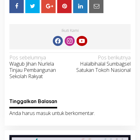
Ikuti Kami
Navigasi
Pos sebelumnya
Pos berikutnya
Wagub Jihan Nurlela
Halalbihalal Sumbagsel
pos
Tinjau Pembangunan
Satukan Tokoh Nasional
Sekolah Rakyat
Tinggalkan Balasan
Anda harus
masuk
untuk berkomentar.