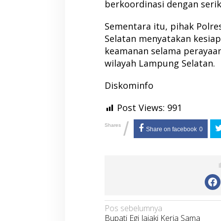
berkoordinasi dengan serik
Sementara itu, pihak Polr
Selatan menyatakan kesia
keamanan selama perayaan 
wilayah Lampung Selatan.
Diskominfo
Post Views:
991
/
Shares
Share on facebook
0
Navigasi
Pos sebelumnya
Bupati Egi Jajaki Kerja Sama