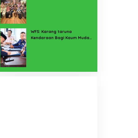
Pekerja Sekitar Melalui
Program SERTAKAN
WFS: Karang taruna
Kendaraan Bagi Kaum Muda
untuk Lampung Yang Maju