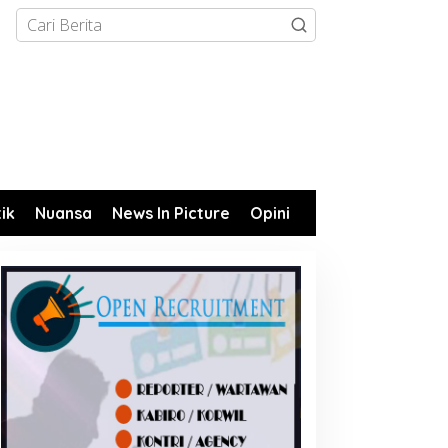
tik
Nuansa
News In Picture
Opini