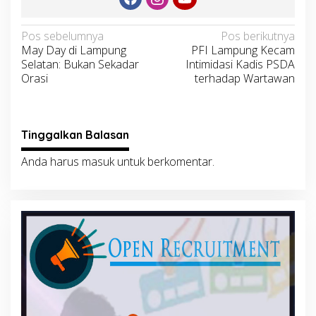
Navigasi
Pos sebelumnya
Pos berikutnya
May Day di Lampung
PFI Lampung Kecam
pos
Selatan: Bukan Sekadar
Intimidasi Kadis PSDA
Orasi
terhadap Wartawan
Tinggalkan Balasan
Anda harus
masuk
untuk berkomentar.