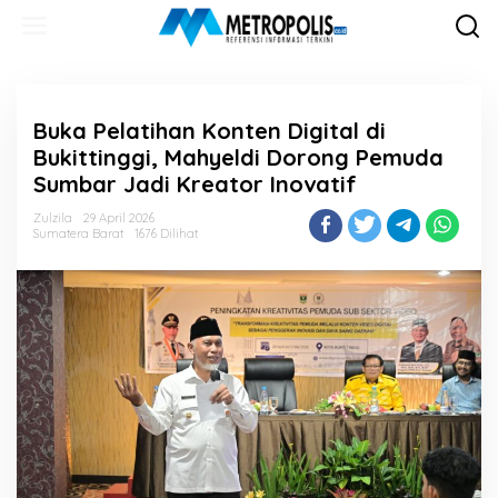
Lewati
ke
konten
Buka Pelatihan Konten Digital di
Bukittinggi, Mahyeldi Dorong Pemuda
Sumbar Jadi Kreator Inovatif
Zulzila
29 April 2026
Sumatera Barat
1676 Dilihat