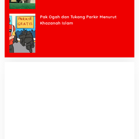
Pak Ogah dan Tukang Parkir Menurut
Khazanah Islam