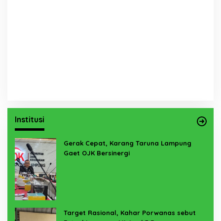
Institusi
Gerak Cepat, Karang Taruna Lampung
Gaet OJK Bersinergi
Target Rasional, Kahar Porwanas sebut