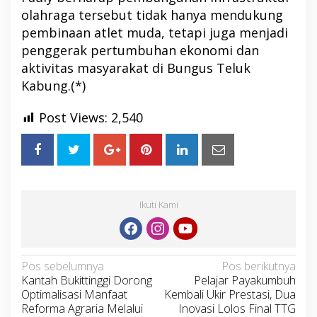
olahraga tersebut tidak hanya mendukung
pembinaan atlet muda, tetapi juga menjadi
penggerak pertumbuhan ekonomi dan
aktivitas masyarakat di Bungus Teluk
Kabung.(*)
Post Views:
2,540
Ikuti Kami
Navigasi
Pos sebelumnya
Pos berikutnya
Kantah Bukittinggi Dorong
Pelajar Payakumbuh
pos
Optimalisasi Manfaat
Kembali Ukir Prestasi, Dua
Reforma Agraria Melalui
Inovasi Lolos Final TTG