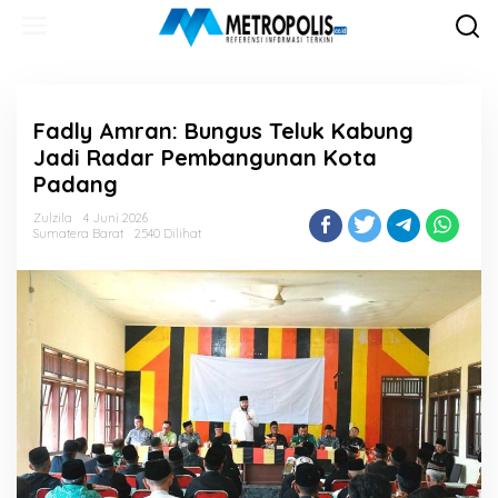
Lewati
ke
konten
Fadly Amran: Bungus Teluk Kabung
Jadi Radar Pembangunan Kota
Padang
Zulzila
4 Juni 2026
Sumatera Barat
2540 Dilihat