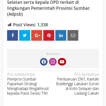
Selatan serta kepala OPD terkait di
lingkungan Pemerintah Provinsi Sumbar.
(Adpsb)
Post Views:
1,338
Ikuti Kami
Navigasi
Pos sebelumnya
Pos berikutnya
Pemprov Sumbar
Pembaruan ZNT, Kantah
pos
Paparkan Strategi
Bukittinggi Lakukan Survei
Menghadapi Megathrust
di Koto Selayan dan
kepada Pasis Sesko TNI
Ladang Cakiah