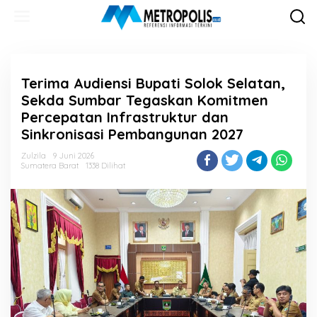
Lewati
ke
konten
Terima Audiensi Bupati Solok Selatan,
Sekda Sumbar Tegaskan Komitmen
Percepatan Infrastruktur dan
Sinkronisasi Pembangunan 2027
Zulzila
9 Juni 2026
Sumatera Barat
1338 Dilihat