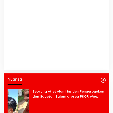
Nuansa
Seorang Atlet Alami insiden Pengeroyokan
dan Sabetan Sajam di Area PKOR Way
Halim