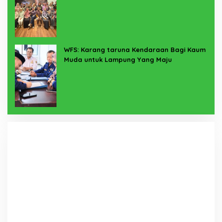
WFS: Karang taruna Kendaraan Bagi Kaum
Muda untuk Lampung Yang Maju