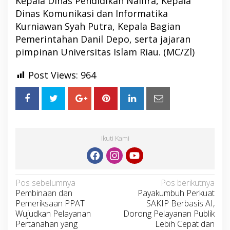
Kepala Dinas Pendidikan Nalfira, Kepala
Dinas Komunikasi dan Informatika
Kurniawan Syah Putra, Kepala Bagian
Pemerintahan Danil Depo, serta jajaran
pimpinan Universitas Islam Riau. (MC/Zl)
Post Views:
964
Ikuti Kami
Navigasi
Pos sebelumnya
Pos berikutnya
Pembinaan dan
Payakumbuh Perkuat
pos
Pemeriksaan PPAT
SAKIP Berbasis AI,
Wujudkan Pelayanan
Dorong Pelayanan Publik
Pertanahan yang
Lebih Cepat dan