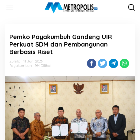
Lewati
ke
konten
Pemko Payakumbuh Gandeng UIR
Perkuat SDM dan Pembangunan
Berbasis Riset
Zulzila
11 Juni 2026
Payakumbuh
964 Dilihat