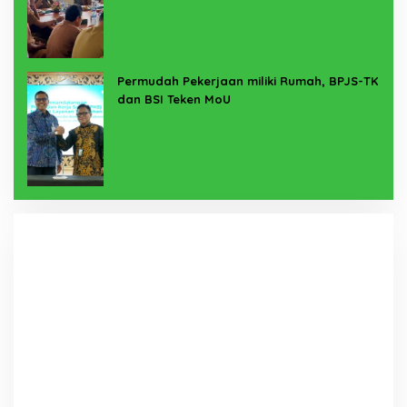
Permudah Pekerjaan miliki Rumah, BPJS-TK
dan BSI Teken MoU