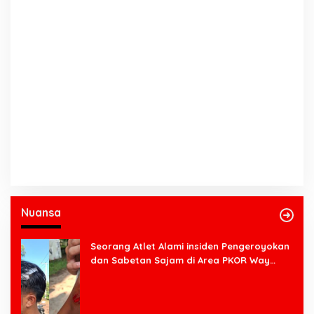
Nuansa
Seorang Atlet Alami insiden Pengeroyokan
dan Sabetan Sajam di Area PKOR Way
Halim