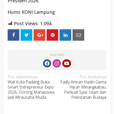
Presiden 2026.
Hums KONI Lampung
Post Views:
1,094
Ikuti Kami
Navigasi
Pos sebelumnya
Pos berikutnya
Wali Kota Padang Buka
Fadly Amran Hadiri Gema
pos
Smart Entrepreneur Expo
Hijrah Minangkabau,
2026, Dorong Mahasiswa
Perkuat Syiar Islam dan
Jadi Wirausaha Muda
Pelestarian Budaya