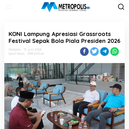
Lewati
ke
konten
KONI Lampung Apresiasi Grassroots
Festival Sepak Bola Piala Presiden 2026
Redaksi
13 Juni 2026
Sport News
1094 Dilihat