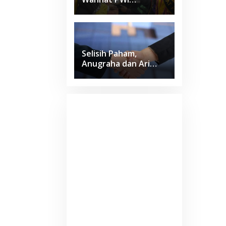
Lampung Jadi Lulusan
Terbaik Kedokteran
Unila dengan IPK 4
Selisih Paham,
Anugraha dan Ari
Wahyu Sepakat Pilih
Jalur Damai