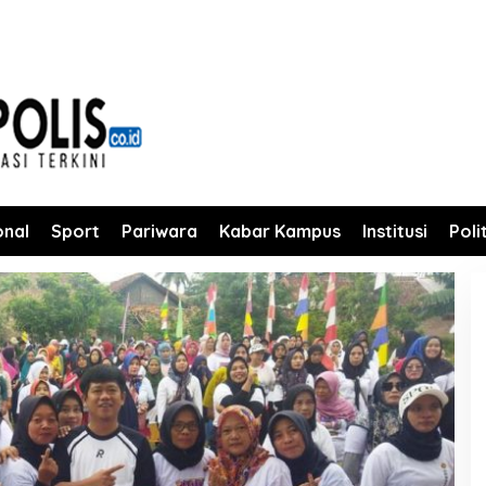
onal
Sport
Pariwara
Kabar Kampus
Institusi
Poli