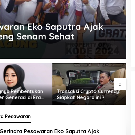
waran Eko Saputra Ajak
 Tegineneng Senam Sehat
»
ksi Crypto Currency:
Kemandirian Tanggamus
G
 Negara ini ?
dan Hilirisasi
d
d
ra Pesawaran
Gerindra Pesawaran Eko Saputra Ajak