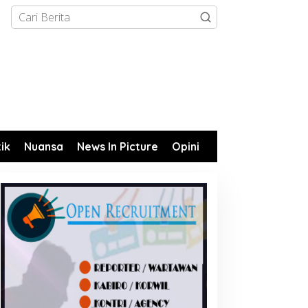
tik
Nuansa
News In Picture
Opini