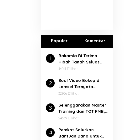
Populer
Komentar
Bakamla RI Terima
1
Hibah Tanah Seluas
7.000 Meter² Dari
44011 Dilihat
Pemkab Lampung
Soal Video Bokep di
Selatan
2
Lamsel Ternyata
Dalangnya Seorang
32906 Dilihat
Narapidana
⁠Selenggarakan Master
3
Training dan TOT PMB,
Rektor Ucapkan
24359 Dilihat
Terimakasih kepada
Pemkot Salurkan
Balitbang dan Diklat
4
Bantuan Dana Untuk
Kemenag RI