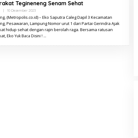
rakat Tegineneng Senam Sehat
Oleh
|
10 Desember 2023
Redaksi
g, (Metropolis.co.id) – Eko Saputra Caleg Dapil 3 Kecamatan
ng, Pesawaran, Lampung Nomor urut 1 dari Partai Gerindra Ajak
at hidup sehat dengan rajin berolah raga. Bersama ratusan
at, Eko
Yuk Baca Disini !