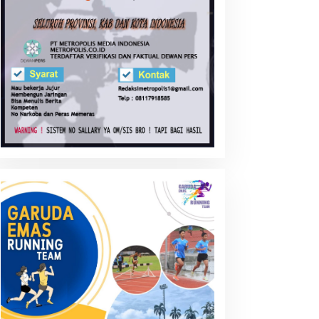
uratan Asa, ‘Sabak
Ketika Korban Genosida
imata’ tak bisa
Mengulurkan Tangan untuk
isembunyikan..
Aceh