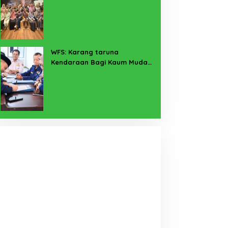
Pekerja Sekitar Melalui
Program SERTAKAN
WFS: Karang taruna
Kendaraan Bagi Kaum Muda
untuk Lampung Yang Maju