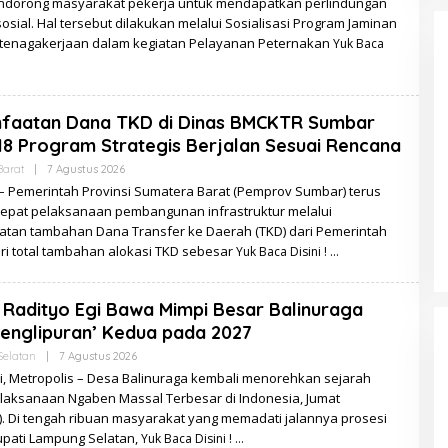
ndorong masyarakat pekerja untuk mendapatkan perlindungan
osial. Hal tersebut dilakukan melalui Sosialisasi Program Jaminan
etenagakerjaan dalam kegiatan Pelayanan Peternakan
Yuk Baca
faatan Dana TKD di Dinas BMCKTR Sumbar
18 Program Strategis Berjalan Sesuai Rencana
Oleh
Barat
|
7 Agustus 2026
Zulzila
 Pemerintah Provinsi Sumatera Barat (Pemprov Sumbar) terus
pat pelaksanaan pembangunan infrastruktur melalui
tan tambahan Dana Transfer ke Daerah (TKD) dari Pemerintah
ri total tambahan alokasi TKD sebesar
Yuk Baca Disini !
 Radityo Egi Bawa Mimpi Besar Balinuraga
Penglipuran’ Kedua pada 2027
Oleh
elatan
|
7 Agustus 2026
Redaksi
i, Metropolis – Desa Balinuraga kembali menorehkan sejarah
laksanaan Ngaben Massal Terbesar di Indonesia, Jumat
). Di tengah ribuan masyarakat yang memadati jalannya prosesi
Bupati Lampung Selatan,
Yuk Baca Disini !