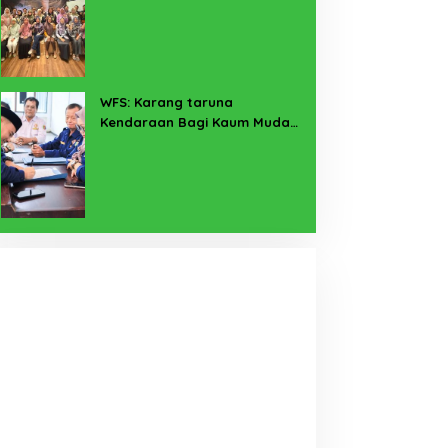
Pekerja Sekitar Melalui
Program SERTAKAN
WFS: Karang taruna
Kendaraan Bagi Kaum Muda
untuk Lampung Yang Maju