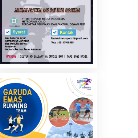
entingnya Pembentukan
Transaksi Crypto Currency:
arakter Generasi di Era
Siapkah Negara ini ?
UCA