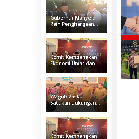
Gubernur Mahyeldi
Raih Penghargaan
Kartika Pamong Praja
Madya dari IPDN
Komit Kembangkan
Ekonomi Umat dan
Budaya Halal di
Sumbar, Gubernur
Mahyeldi Raih
Penghargaan
Nasional
Wagub Vasko
Satukan Dukungan
Daerah, Sumbar
Siapkan Usulan
Kawasan
Sawahlunto–
Sijunjung–
Komit Kembangkan