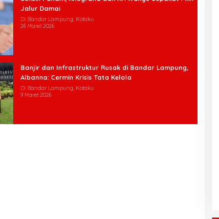
Jalur Damai
Di Bandar Lampung, Kotaku
26 Maret 2026
Banjir dan Infrastruktur Rusak di Bandar Lampung,
Albanna: Cermin Krisis Tata Kelola
Di Bandar Lampung, Kotaku
9 Maret 2026