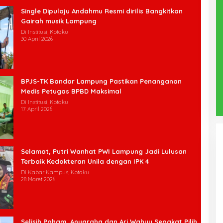
Single Dipulaju Andahmu Resmi dirilis Bangkitkan
Gairah musik Lampung
Di Institusi, Kotaku
30 April 2026
BPJS-TK Bandar Lampung Pastikan Penanganan
Medis Petugas BPBD Maksimal
Di Institusi, Kotaku
17 April 2026
Selamat, Putri Wanhat PWI Lampung Jadi Lulusan
Terbaik Kedokteran Unila dengan IPK 4
Di Kabar Kampus, Kotaku
28 Maret 2026
Selisih Paham, Anugraha dan Ari Wahyu Sepakat Pilih