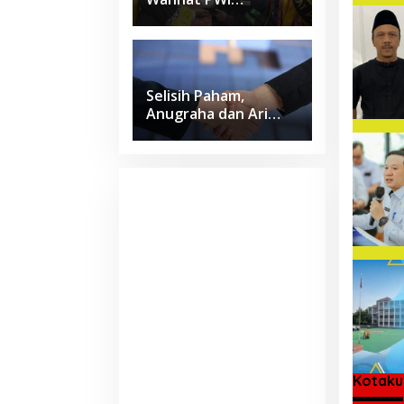
Lampung Jadi Lulusan
Terbaik Kedokteran
Unila dengan IPK 4
Selisih Paham,
Anugraha dan Ari
Wahyu Sepakat Pilih
Jalur Damai
Kotaku