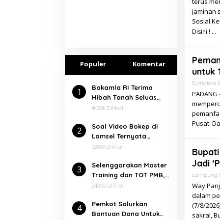
terus me
jaminan s
Sosial K
Disini !
Peman
Populer
Komentar
untuk 
Sumatera 
Bakamla RI Terima
1
PADANG –
Hibah Tanah Seluas
memperce
7.000 Meter² Dari
44006 Dilihat
pemanfaa
Pemkab Lampung
Pusat. Da
Soal Video Bokep di
Selatan
2
Lamsel Ternyata
Dalangnya Seorang
32899 Dilihat
Bupati
Narapidana
Jadi ‘
⁠Selenggarakan Master
3
Training dan TOT PMB,
Lampung S
Rektor Ucapkan
Way Panj
24350 Dilihat
Terimakasih kepada
dalam pe
Pemkot Salurkan
Balitbang dan Diklat
(7/8/2026
4
Bantuan Dana Untuk
Kemenag RI
sakral, 