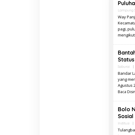
Puluha
Lampung S
Way Panj
Kecamata
pagi, pu
mengikut
Banta
Statu
Saburai
|
Bandar L
yang men
Agustus 2
Baca Disin
Bolo N
Sosial
Institusi
|
Tulangba