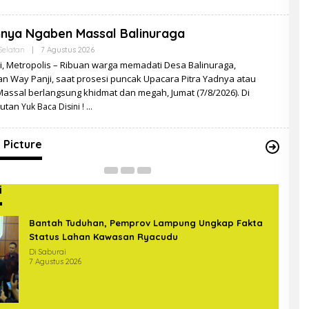
nya Ngaben Massal Balinuraga
Oleh
elatan
|
7 Agustus 2026
Redaksi
i, Metropolis – Ribuan warga memadati Desa Balinuraga,
n Way Panji, saat prosesi puncak Upacara Pitra Yadnya atau
assal berlangsung khidmat dan megah, Jumat (7/8/2026). Di
gas Gabungan Covid-19 Sterilkan
autan
Yuk Baca Disini !
intas di Bundaran Hajimena Lampung
Up
In Picture
|
14 Mei 2020
Di Ne
 Picture
i
Bantah Tuduhan, Pemprov Lampung Ungkap Fakta
Status Lahan Kawasan Ryacudu
Di Saburai
7 Agustus 2026