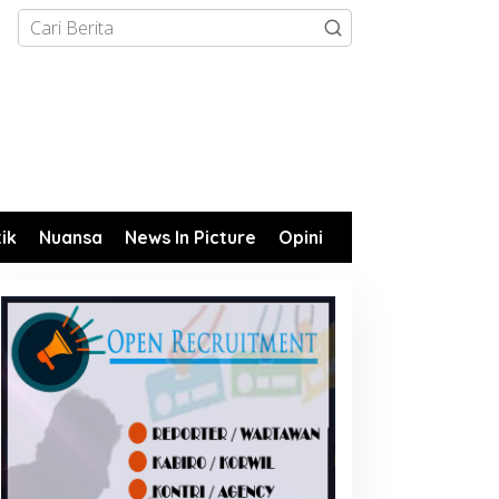
tik
Nuansa
News In Picture
Opini