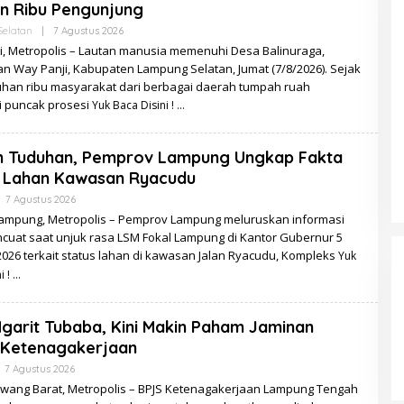
n Ribu Pengunjung
Oleh
elatan
|
7 Agustus 2026
Redaksi
i, Metropolis – Lautan manusia memenuhi Desa Balinuraga,
n Way Panji, Kabupaten Lampung Selatan, Jumat (7/8/2026). Sejak
luhan ribu masyarakat dari berbagai daerah tumpah ruah
i puncak prosesi
Yuk Baca Disini !
h Tuduhan, Pemprov Lampung Ungkap Fakta
s Lahan Kawasan Ryacudu
Oleh
7 Agustus 2026
Redaksi
ampung, Metropolis – Pemprov Lampung meluruskan informasi
cuat saat unjuk rasa LSM Fokal Lampung di Kantor Gubernur 5
026 terkait status lahan di kawasan Jalan Ryacudu, Kompleks
Yuk
i !
garit Tubaba, Kini Makin Paham Jaminan
 Ketenagakerjaan
Oleh
7 Agustus 2026
Redaksi
wang Barat, Metropolis – BPJS Ketenagakerjaan Lampung Tengah