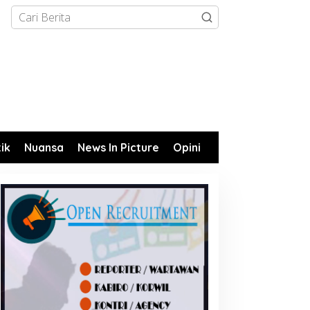
tik
Nuansa
News In Picture
Opini