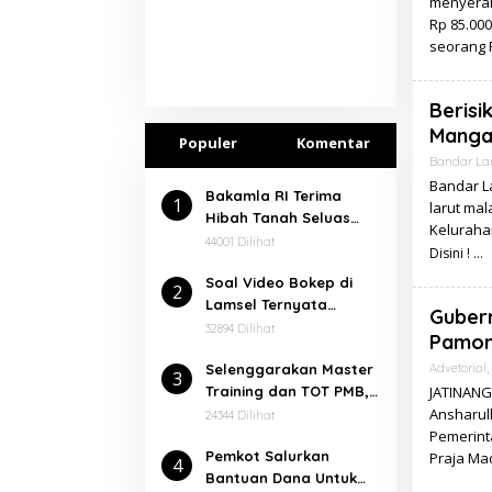
menyerah
Rp 85.000
seorang 
Berisi
Manga
Populer
Komentar
Bandar L
Bandar L
Bakamla RI Terima
1
larut mal
Hibah Tanah Seluas
Keluraha
7.000 Meter² Dari
44001 Dilihat
Disini !
Pemkab Lampung
Soal Video Bokep di
Selatan
2
Lamsel Ternyata
Gubern
Dalangnya Seorang
32894 Dilihat
Pamon
Narapidana
⁠Selenggarakan Master
Advetorial
,
3
Training dan TOT PMB,
JATINANG
Rektor Ucapkan
Ansharull
24344 Dilihat
Terimakasih kepada
Pemerint
Pemkot Salurkan
Balitbang dan Diklat
Praja Ma
4
Bantuan Dana Untuk
Kemenag RI