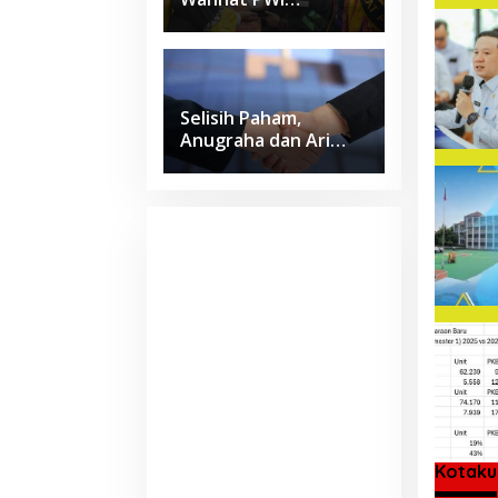
Lampung Jadi Lulusan
Terbaik Kedokteran
Unila dengan IPK 4
Selisih Paham,
Anugraha dan Ari
Wahyu Sepakat Pilih
Jalur Damai
Kotaku