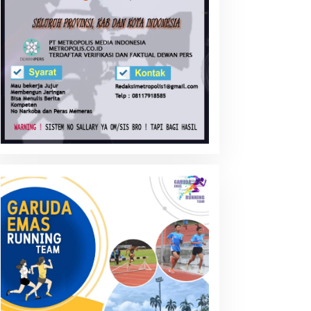
entingnya Pembentukan
Transaksi Crypto Currency:
arakter Generasi di Era
Siapkah Negara ini ?
UCA