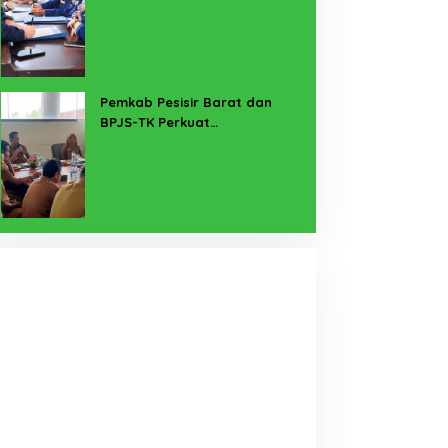
untuk Lampung Yang Maju
Pemkab Pesisir Barat dan
BPJS-TK Perkuat
Perlindungan Pekerja Rentan