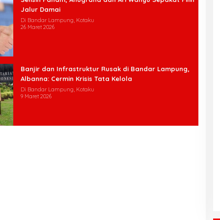
Jalur Damai
Di Bandar Lampung, Kotaku
26 Maret 2026
Banjir dan Infrastruktur Rusak di Bandar Lampung,
Albanna: Cermin Krisis Tata Kelola
Di Bandar Lampung, Kotaku
9 Maret 2026