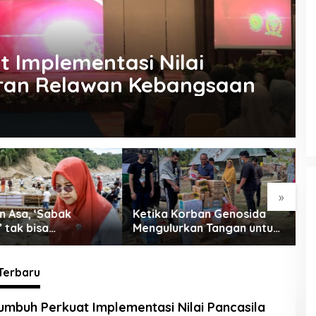
 Implementasi Nilai
eran Relawan Kebangsaan
»
 Korban Genosida
BPJS, Rohan, dan Rojali:
P
urkan Tangan untuk
Opera Sunyi di Negeri yang
K
Ramai Tapi Sepi
V
Terbaru
lis.co.id
mbuh Perkuat Implementasi Nilai Pancasila