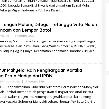
kan santunan Jaminan Kematian (JKM) secara simbolis sebesar
.000,- kepada Sumardi, ahli waris dari almarhum Zainal Muhsin,
Pekerja Migran Indonesia
Yuk Baca Disini !
k Tengah Malam, Ditegur Tetangga Wito Malah
ncam dan Lempar Botol
Oleh
ampung
|
6 Agustus 2026
Redaksi
ampung, Metropolis – Tetangga berisik dan sering kumpul hingga
am Warga Jalan Putri Balau, Gang Walet Nomor 14, RT 002/RW 000,
n Tanjung Agung Raya, Kecamatan Kedamaian, Bandar
Yuk Baca
ur Mahyeldi Raih Penghargaan Kartika
g Praja Madya dari IPDN
Oleh
Sumatera Barat
|
5 Agustus 2026
Zulzila
OR – Kepemimpinan Gubernur Sumatera Barat (Sumbar) Mahyeldi
ah kembali memperoleh pengakuan di tingkat nasional. Institut
ahan Dalam Negeri (IPDN) menganugerahkan Kartika Pamong
dya kepada Gubernur Mahyeldi sebagai bentuk
Yuk Baca Disini !