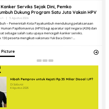
Kanker Serviks Sejak Dini, Pemko
umbuh Dukung Program Satu Juta Vaksin HPV
Oleh
buh
|
5 Agustus 2026
Zulzila
buh – Pemerintah Kota Payakumbuh mendukung pelaksanaan
 Human Papillomavirus (HPV) bagi aparatur sipil negara (ASN) dan
at sebagai salah satu upaya mencegah kanker serviks.
gas Gabungan Covid-19 Sterilkan
 130 peserta mengikuti vaksinasi
Yuk Baca Disini !
intas di Bundaran Hajimena Lampung
Up
In Picture
|
14 Mei 2020
Di Ne
 Picture
i
Hibah Pemprov untuk Kejati Rp.35 Miliar Disoal IJP?
Di Saburai
4 Agustus 2026