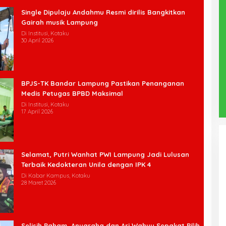
Single Dipulaju Andahmu Resmi dirilis Bangkitkan
Gairah musik Lampung
Di Institusi, Kotaku
30 April 2026
BPJS-TK Bandar Lampung Pastikan Penanganan
Medis Petugas BPBD Maksimal
Di Institusi, Kotaku
17 April 2026
Selamat, Putri Wanhat PWI Lampung Jadi Lulusan
Terbaik Kedokteran Unila dengan IPK 4
Di Kabar Kampus, Kotaku
28 Maret 2026
Selisih Paham, Anugraha dan Ari Wahyu Sepakat Pilih