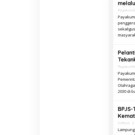
melal
Payakum
Payakumb
penggera
sekaligu
masyaraka
Pelan
Tekank
Payakum
Payakumb
Pemerint
Olahraga
2030 di 
BPJS-
Kemati
Institusi
|
Lampung 