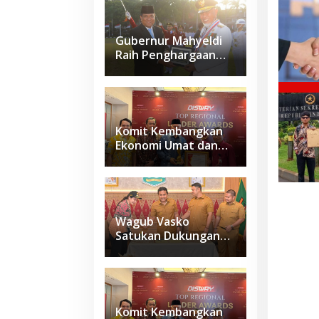
Gubernur Mahyeldi
Raih Penghargaan
Kartika Pamong Praja
Madya dari IPDN
Komit Kembangkan
Ekonomi Umat dan
Budaya Halal di
Sumbar, Gubernur
Mahyeldi Raih
Penghargaan
Nasional
Wagub Vasko
Satukan Dukungan
Daerah, Sumbar
Siapkan Usulan
Kawasan
Sawahlunto–
Sijunjung–
Komit Kembangkan