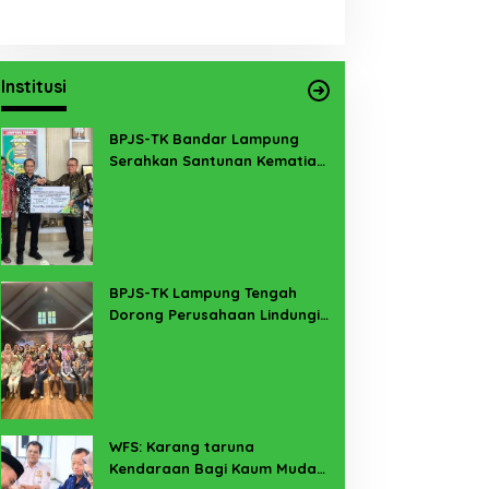
Institusi
BPJS-TK Bandar Lampung
Serahkan Santunan Kematian
PMI Taiwan di Lampung Timur
BPJS-TK Lampung Tengah
Dorong Perusahaan Lindungi
Pekerja Sekitar Melalui
Program SERTAKAN
WFS: Karang taruna
Kendaraan Bagi Kaum Muda