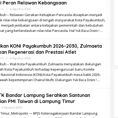
ui Peran Relawan Kebangsaan
Oleh
buh
|
6 Agustus 2026
Zulzila
uh – Relawan Gerakan Kebajikan Pancasila disiapkan menjadi
k nilai-nilai kebangsaan di tengah masyarakat Kota Payakumbuh,
s menjadi jembatan antara kebijakan pemerintah dan kebutuhan
t yang berlandaskan nilai-nilai Pancasila. Hal
Yuk Baca Disini !
tikan KONI Payakumbuh 2026–2030, Zulmaeta
an Regenerasi dan Prestasi Atlet
Oleh
buh
|
6 Agustus 2026
Zulzila
uh – Wali Kota Payakumbuh Zulmaeta menyatakan dukungan
ah Kota Payakumbuh terhadap kepengurusan baru Komite
 Nasional Indonesia (KONI) Kota Payakumbuh masa bakti 2026–
bawah kepemimpinan Chairul Mufti. Dukungan
Yuk Baca Disini !
TK Bandar Lampung Serahkan Santunan
an PMI Taiwan di Lampung Timur
Oleh
6 Agustus 2026
Redaksi
Timur, Metropolis — BPJS Ketenagakerjaan Bandar Lampung