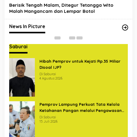
Berisik Tengah Malam, Ditegur Tetangga Wito
Satgas Gabungan Covid-19
Malah Mangancam dan Lempar Botol
Sterilkan Pelintas di Bundaran
U
Hajimena Lampung
Di News In Picture
|
14 Mei 2020
Di
News In Picture
Saburai
Hibah Pemprov untuk Kejati Rp.35 Miliar
Disoal IJP?
Di Saburai
4 Agustus 2026
Pemprov Lampung Perkuat Tata Kelola
Ketahanan Pangan melalui Pengawasan
Terintegrasi Bersama BPKP
Di Saburai
15 Juli 2026