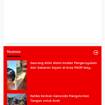
Nuansa
Seorang Atlet Alami insiden Pengeroyokan
dan Sabetan Sajam di Area PKOR Way
Halim
Ketika Korban Genosida Mengulurkan
Tangan untuk Aceh