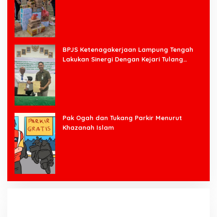
BPJS Ketenagakerjaan Lampung Tengah
Lakukan Sinergi Dengan Kejari Tulang
Bawang Barat
Pak Ogah dan Tukang Parkir Menurut
Khazanah Islam