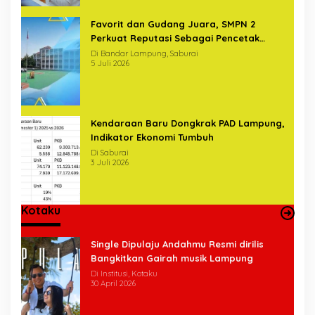
Favorit dan Gudang Juara, SMPN 2
Perkuat Reputasi Sebagai Pencetak
Generasi Unggul
Di Bandar Lampung, Saburai
5 Juli 2026
Kendaraan Baru Dongkrak PAD Lampung,
Indikator Ekonomi Tumbuh
Di Saburai
3 Juli 2026
Kotaku
Single Dipulaju Andahmu Resmi dirilis
Bangkitkan Gairah musik Lampung
Di Institusi, Kotaku
30 April 2026