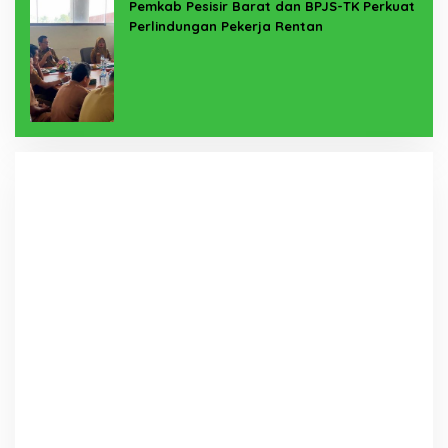
Pemkab Pesisir Barat dan BPJS-TK Perkuat
Perlindungan Pekerja Rentan