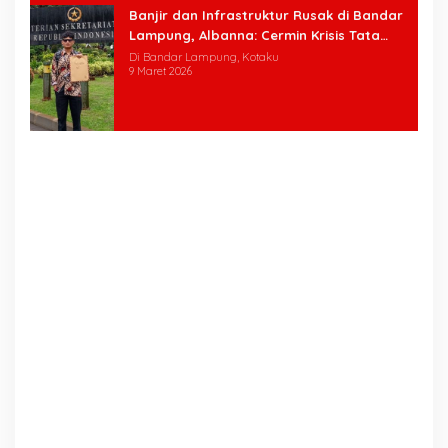
Banjir dan Infrastruktur Rusak di Bandar
Lampung, Albanna: Cermin Krisis Tata
Kelola
Di Bandar Lampung, Kotaku
9 Maret 2026