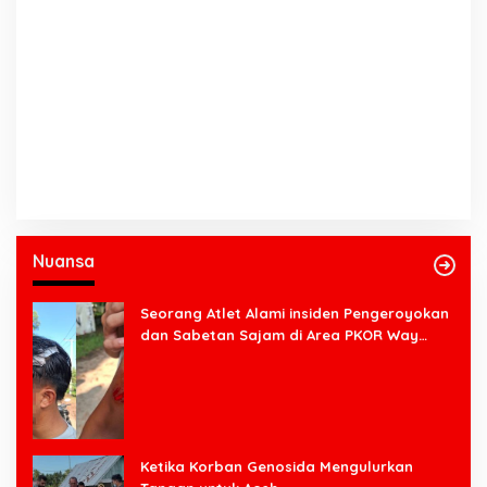
Nuansa
Seorang Atlet Alami insiden Pengeroyokan
dan Sabetan Sajam di Area PKOR Way
Halim
Ketika Korban Genosida Mengulurkan