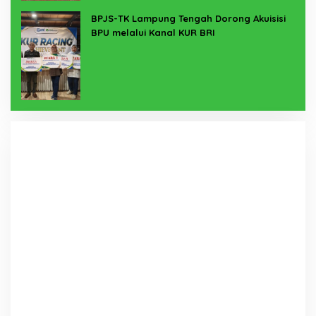
BPJS-TK Lampung Tengah Dorong Akuisisi
BPU melalui Kanal KUR BRI