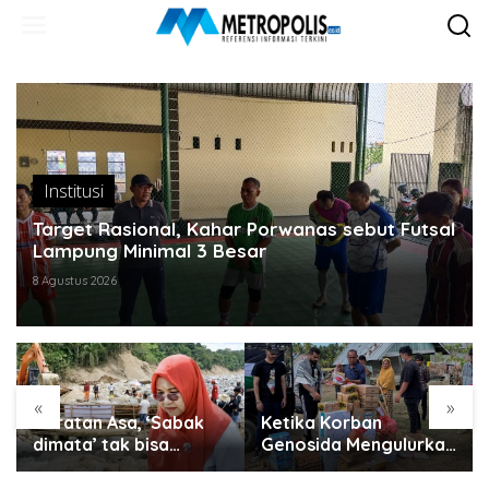
Lewati
ke
konten
Institusi
Target Rasional, Kahar Porwanas sebut Futsal
Lampung Minimal 3 Besar
8 Agustus 2026
«
»
Guratan Asa, ‘Sabak
Ketika Korban
dimata’ tak bisa
Genosida Mengulurkan
disembunyikan..
Tangan untuk Aceh