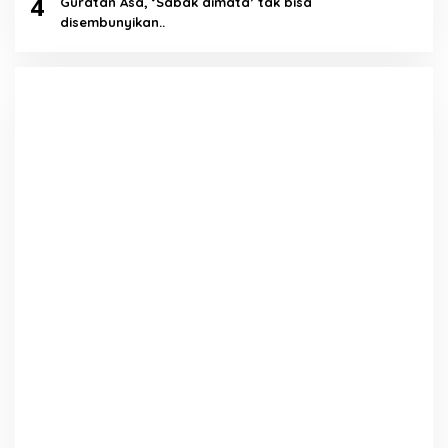
4
Guratan Asa, ‘Sabak dimata’ tak bisa
disembunyikan..