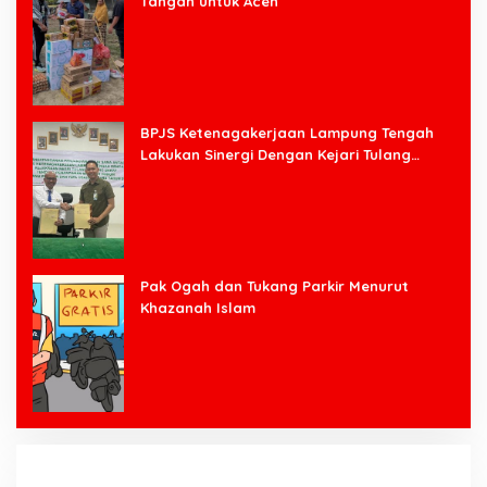
Tangan untuk Aceh
BPJS Ketenagakerjaan Lampung Tengah
Lakukan Sinergi Dengan Kejari Tulang
Bawang Barat
Pak Ogah dan Tukang Parkir Menurut
Khazanah Islam