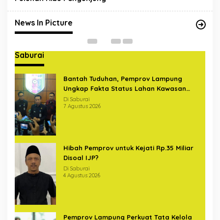
Sterilkan Pelintas di Bundaran
U
Hajimena Lampung
Di News In Picture
|
14 Mei 2020
Di
News In Picture
Saburai
Bantah Tuduhan, Pemprov Lampung
Ungkap Fakta Status Lahan Kawasan
Ryacudu
Di Saburai
7 Agustus 2026
Hibah Pemprov untuk Kejati Rp.35 Miliar
Disoal IJP?
Di Saburai
4 Agustus 2026
Pemprov Lampung Perkuat Tata Kelola