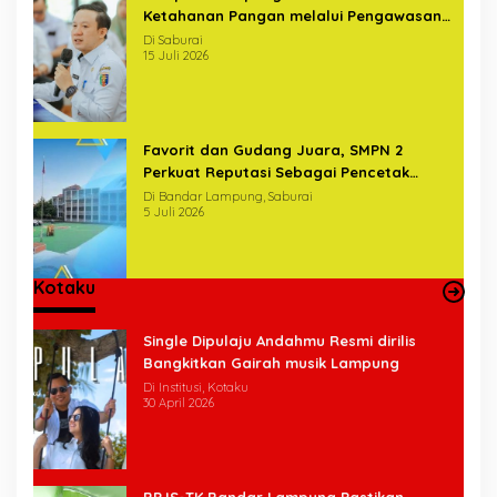
Ketahanan Pangan melalui Pengawasan
Terintegrasi Bersama BPKP
Di Saburai
15 Juli 2026
Favorit dan Gudang Juara, SMPN 2
Perkuat Reputasi Sebagai Pencetak
Generasi Unggul
Di Bandar Lampung, Saburai
5 Juli 2026
Kotaku
Single Dipulaju Andahmu Resmi dirilis
Bangkitkan Gairah musik Lampung
Di Institusi, Kotaku
30 April 2026
BPJS-TK Bandar Lampung Pastikan