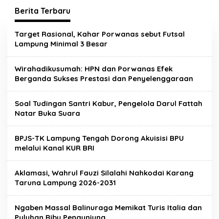
Berita Terbaru
Metropolis.co.id
Target Rasional, Kahar Porwanas sebut Futsal
Lampung Minimal 3 Besar
Wirahadikusumah: HPN dan Porwanas Efek
Berganda Sukses Prestasi dan Penyelenggaraan
Soal Tudingan Santri Kabur, Pengelola Darul Fattah
Natar Buka Suara
BPJS-TK Lampung Tengah Dorong Akuisisi BPU
melalui Kanal KUR BRI
Aklamasi, Wahrul Fauzi Silalahi Nahkodai Karang
Taruna Lampung 2026-2031
Ngaben Massal Balinuraga Memikat Turis Italia dan
Satgas Gabungan Covid-19
Puluhan Ribu Pengunjung