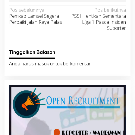
Navigasi
Pos sebelumnya
Pos berikutnya
Pemkab Lamsel Segera
PSSI Hentikan Sementara
pos
Perbaiki Jalan Raya Palas
Liga 1 Pasca Insiden
Suporter
Tinggalkan Balasan
Anda harus
masuk
untuk berkomentar.