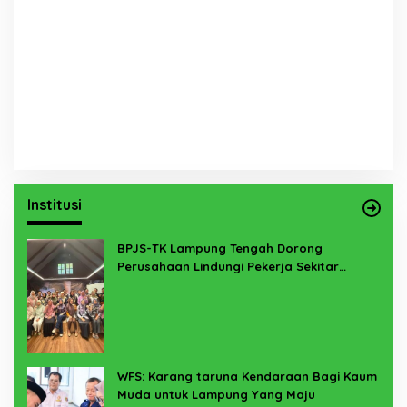
Institusi
BPJS-TK Lampung Tengah Dorong
Perusahaan Lindungi Pekerja Sekitar
Melalui Program SERTAKAN
WFS: Karang taruna Kendaraan Bagi Kaum
Muda untuk Lampung Yang Maju