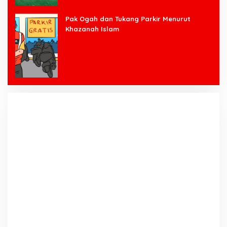
Pak Ogah dan Tukang Parkir Menurut
Khazanah Islam