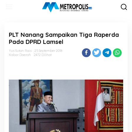
Lewati
ke
konten
PLT Nanang Sampaikan Tiga Raperda
Pada DPRD Lamsel
Yus Sutan Rais
25 September 2018
Kabar Daerah
2472 Dilihat