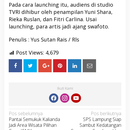
Pada cara launching itu, audiens di studio
TVRI dihibur oleh penampilan Yuni Shara,
Rieka Ruslan, dan Fitri Carlina. Usai
launching, para artis jadi ajang swafoto.
Penulis : Yus Sutan Rais / Rls
Post Views:
4,679
Ikuti Kami
Navigasi
Pos sebelumnya
Pos berikutnya
Pantai Semukuk Kalianda
SPS Lampung Siap
pos
Jadi Area Wisata Pilihan
Sambut Kedatangan