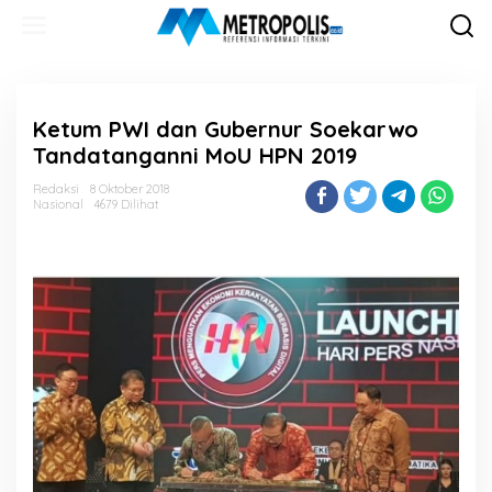
Lewati
ke
konten
Ketum PWI dan Gubernur Soekarwo
Tandatanganni MoU HPN 2019
Redaksi
8 Oktober 2018
Nasional
4679 Dilihat