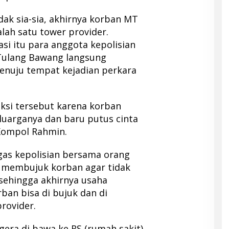
dak sia-sia, akhirnya korban MT
alah satu tower provider.
si itu para anggota kepolisian
 Tulang Bawang langsung
enuju tempat kejadian perkara
ksi tersebut karena korban
luarganya dan baru putus cinta
Kompol Rahmin.
gas kepolisian bersama orang
 membujuk korban agar tidak
 sehingga akhirnya usaha
ban bisa di bujuk dan di
rovider.
gera di bawa ke RS (rumah sakit)