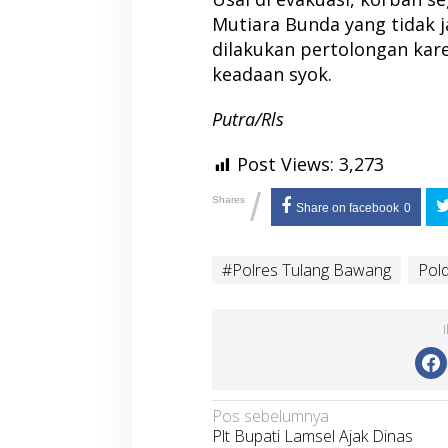
Mutiara Bunda yang tidak j
dilakukan pertolongan kar
keadaan syok.
Putra/Rls
Post Views:
3,273
/
Shares
Share on facebook
0
#Polres Tulang Bawang
Pol
Navigasi
Pos sebelumnya
Plt Bupati Lamsel Ajak Dinas
pos