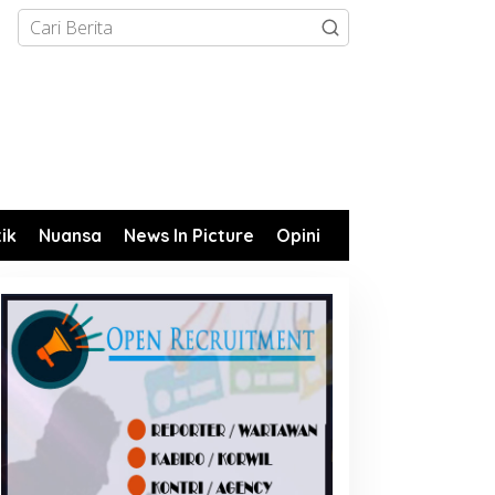
tik
Nuansa
News In Picture
Opini