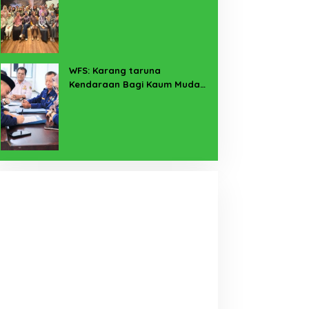
Pekerja Sekitar Melalui
Program SERTAKAN
WFS: Karang taruna
Kendaraan Bagi Kaum Muda
untuk Lampung Yang Maju