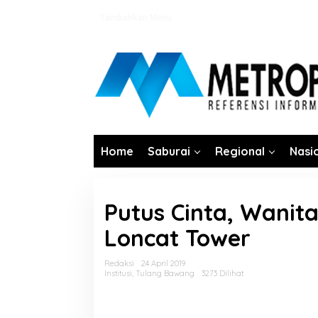
Lewati
Tambahkan Menu
ke
konten
Home
Saburai
Regional
Nasi
Putus Cinta, Wanit
Loncat Tower
Redaksi
24 April 2019
Institusi
,
Tulang Bawang
3273 Dilihat