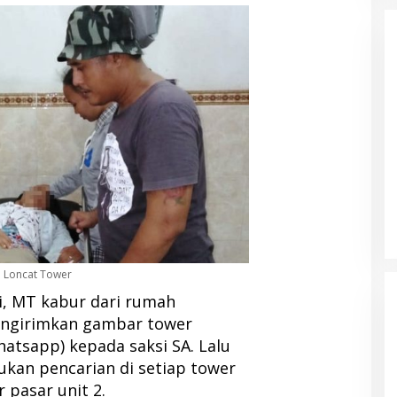
a Loncat Tower
i, MT kabur dari rumah
engirimkan gambar tower
hatsapp) kepada saksi SA. Lalu
ukan pencarian di setiap tower
r pasar unit 2.