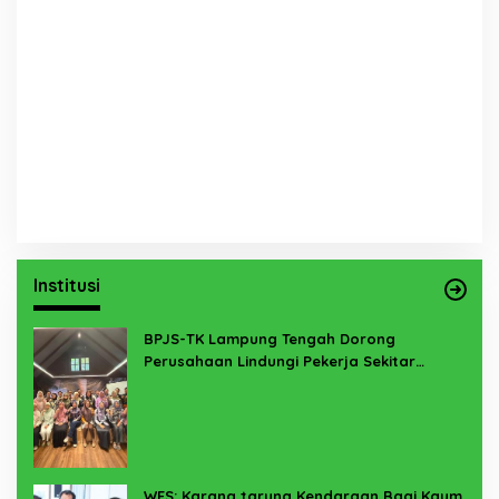
Institusi
BPJS-TK Lampung Tengah Dorong
Perusahaan Lindungi Pekerja Sekitar
Melalui Program SERTAKAN
WFS: Karang taruna Kendaraan Bagi Kaum