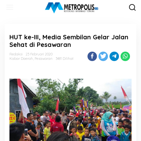
Lewati
ke
konten
HUT ke-III, Media Sembilan Gelar Jalan
Sehat di Pesawaran
Redaksi
23 Februari 2020
Kabar Daerah
,
Pesawaran
3481 Dilihat