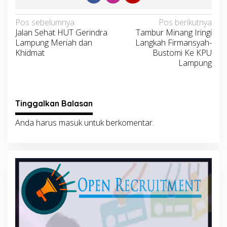
Navigasi
Pos sebelumnya
Pos berikutnya
Jalan Sehat HUT Gerindra
Tambur Minang Iringi
pos
Lampung Meriah dan
Langkah Firmansyah-
Khidmat
Bustomi Ke KPU
Lampung
Tinggalkan Balasan
Anda harus
masuk
untuk berkomentar.