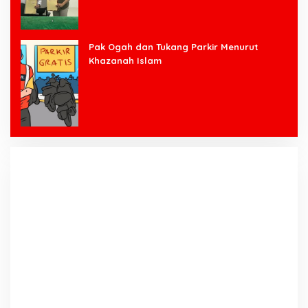
Pak Ogah dan Tukang Parkir Menurut
Khazanah Islam