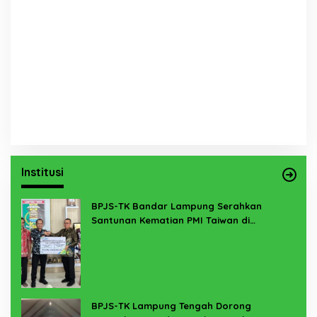
Institusi
BPJS-TK Bandar Lampung Serahkan
Santunan Kematian PMI Taiwan di
Lampung Timur
BPJS-TK Lampung Tengah Dorong