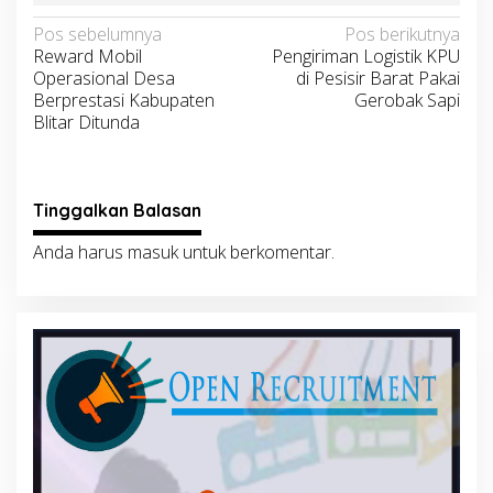
Navigasi
Pos sebelumnya
Pos berikutnya
Reward Mobil
Pengiriman Logistik KPU
pos
Operasional Desa
di Pesisir Barat Pakai
Berprestasi Kabupaten
Gerobak Sapi
Blitar Ditunda
Tinggalkan Balasan
Anda harus
masuk
untuk berkomentar.