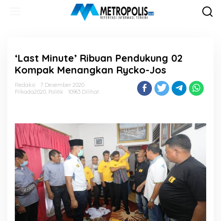
Lewati
ke
konten
‘Last Minute’ Ribuan Pendukung 02
Kompak Menangkan Rycko-Jos
Redaksi
7 Desember 2020
Pilkada2020
,
Politik
10963 Dilihat