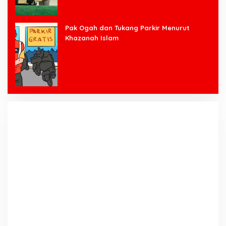
Pak Ogah dan Tukang Parkir Menurut
Khazanah Islam