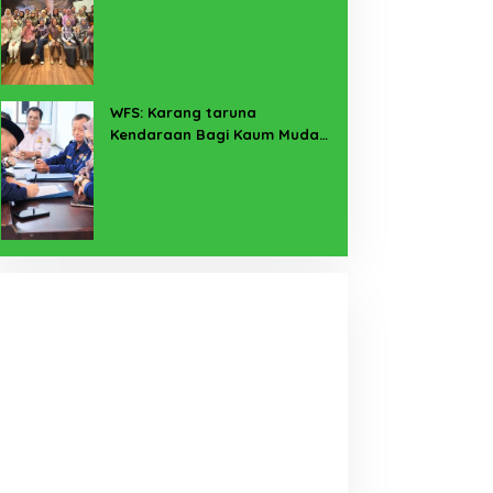
Pekerja Sekitar Melalui
Program SERTAKAN
WFS: Karang taruna
Kendaraan Bagi Kaum Muda
untuk Lampung Yang Maju