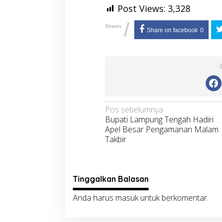
Post Views:
3,328
/
Shares
Share on facebook
0
Navigasi
Pos sebelumnya
Bupati Lampung Tengah Hadiri
pos
Apel Besar Pengamanan Malam
Takbir
Tinggalkan Balasan
Anda harus
masuk
untuk berkomentar.