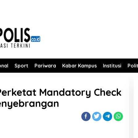
onal
Sport
Pariwara
Kabar Kampus
Institusi
Poli
Perketat Mandatory Check
Penyebrangan