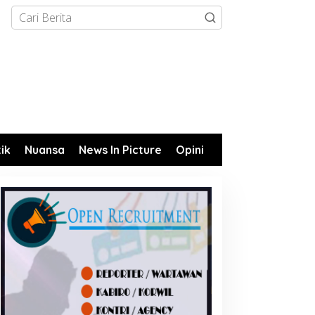
tik
Nuansa
News In Picture
Opini