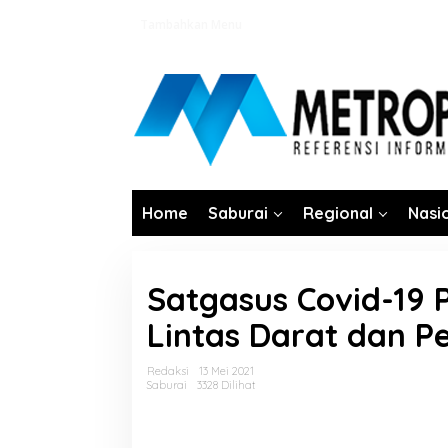
Lewati
Tambahkan Menu
ke
konten
Home
Saburai
Regional
Nasi
Satgasus Covid-19 
Lintas Darat dan 
Redaksi
13 Mei 2021
Saburai
3328 Dilihat