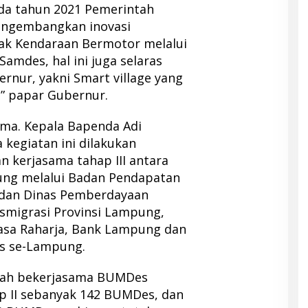
ada tahun 2021 Pemerintah
engembangkan inovasi
ak Kendaraan Bermotor melalui
amdes, hal ini juga selaras
rnur, yakni Smart village yang
,” papar Gubernur.
ma. Kepala Bapenda Adi
kegiatan ini dilakukan
 kerjasama tahap III antara
ung melalui Badan Pendapatan
 dan Dinas Pemberdayaan
smigrasi Provinsi Lampung,
asa Raharja, Bank Lampung dan
es se-Lampung.
lah bekerjasama BUMDes
p II sebanyak 142 BUMDes, dan