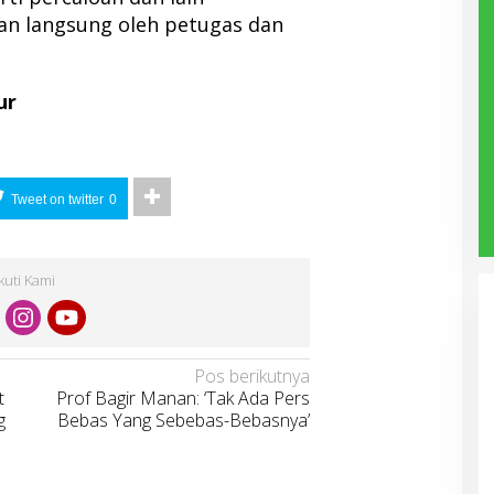
kan langsung oleh petugas dan
ur
Tweet on twitter
0
Ikuti Kami
Pos berikutnya
t
Prof Bagir Manan: ‘Tak Ada Pers
g
Bebas Yang Sebebas-Bebasnya’