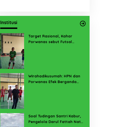
Institusi
Target Rasional, Kahar
Porwanas sebut Futsal
Lampung Minimal 3 Besar
Wirahadikusumah: HPN dan
Porwanas Efek Berganda
Sukses Prestasi dan
Penyelenggaraan
Soal Tudingan Santri Kabur,
Pengelola Darul Fattah Natar