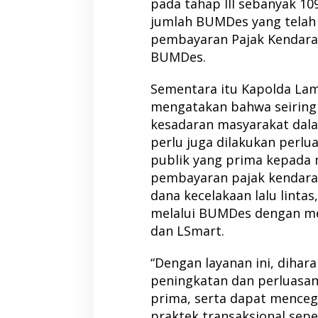
pada tahap III sebanyak 10
jumlah BUMDes yang telah
pembayaran Pajak Kendara
BUMDes.
Sementara itu Kapolda La
mengatakan bahwa seiring
kesadaran masyarakat dal
perlu juga dilakukan perl
publik yang prima kepada 
pembayaran pajak kendara
dana kecelakaan lalu linta
melalui BUMDes dengan me
dan LSmart.
“Dengan layanan ini, diha
peningkatan dan perluasan
prima, serta dapat mence
praktek transaksional sepe