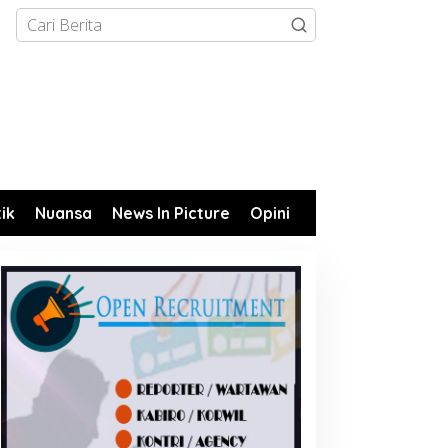
tik
Nuansa
News In Picture
Opini