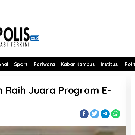
onal
Sport
Pariwara
Kabar Kampus
Institusi
Poli
m Raih Juara Program E-