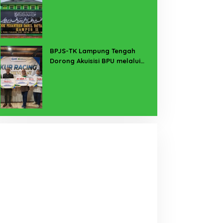
Buka Suara
BPJS-TK Lampung Tengah
Dorong Akuisisi BPU melalui
Kanal KUR BRI