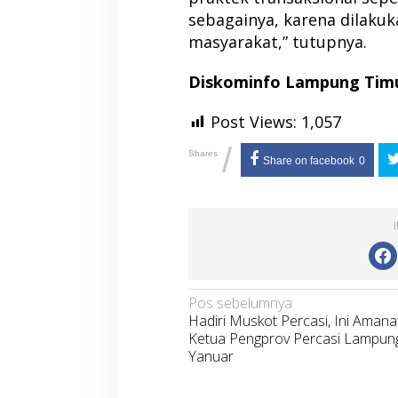
sebagainya, karena dilaku
masyarakat,” tutupnya.
Diskominfo Lampung Tim
Post Views:
1,057
/
Shares
Share on facebook
0
Navigasi
Pos sebelumnya
Hadiri Muskot Percasi, Ini Amana
pos
Ketua Pengprov Percasi Lampun
Yanuar