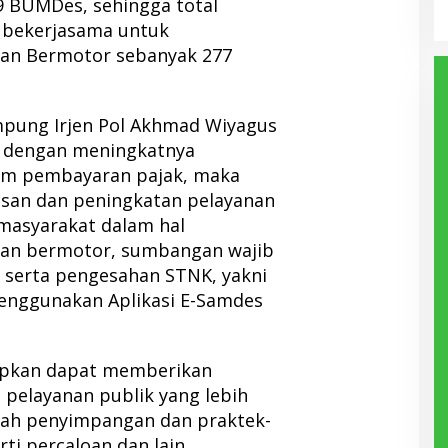
9 BUMDes, sehingga total
 bekerjasama untuk
an Bermotor sebanyak 277
mpung Irjen Pol Akhmad Wiyagus
 dengan meningkatnya
am pembayaran pajak, maka
uasan dan peningkatan pelayanan
masyarakat dalam hal
an bermotor, sumbangan wajib
s, serta pengesahan STNK, yakni
nggunakan Aplikasi E-Samdes
rapkan dapat memberikan
 pelayanan publik yang lebih
gah penyimpangan dan praktek-
rti percaloan dan lain