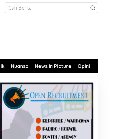
tik
Nuansa
News In Picture
Opini