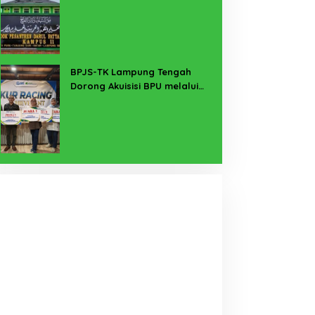
Buka Suara
BPJS-TK Lampung Tengah
Dorong Akuisisi BPU melalui
Kanal KUR BRI