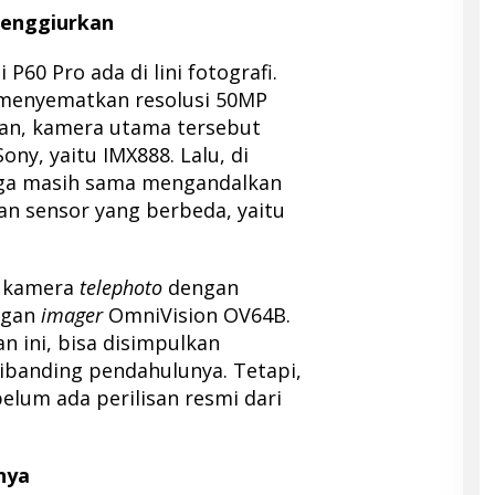
Menggiurkan
P60 Pro ada di lini fotografi.
menyematkan resolusi 50MP
an, kamera utama tersebut
ny, yaitu IMX888. Lalu, di
ga masih sama mengandalkan
n sensor yang berbeda, yaitu
n kamera
telephoto
dengan
ngan
imager
OmniVision OV64B.
n ini, bisa disimpulkan
ibanding pendahulunya. Tetapi,
elum ada perilisan resmi dari
nya