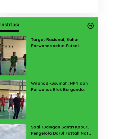
Institusi
Target Rasional, Kahar
Porwanas sebut Futsal
Lampung Minimal 3 Besar
Wirahadikusumah: HPN dan
Porwanas Efek Berganda
Sukses Prestasi dan
Penyelenggaraan
Soal Tudingan Santri Kabur,
Pengelola Darul Fattah Natar