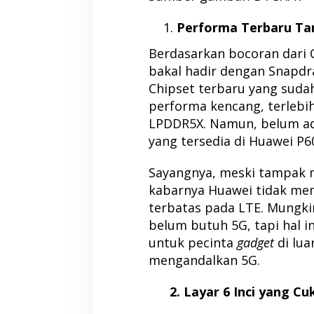
Performa Terbaru Ta
Berdasarkan bocoran dari C
bakal hadir dengan Snapdra
Chipset terbaru yang sudah
performa kencang, terlebi
LPDDR5X. Namun, belum ad
yang tersedia di Huawei P6
Sayangnya, meski tampak m
kabarnya Huawei tidak mem
terbatas pada LTE. Mungki
belum butuh 5G, tapi hal i
untuk pecinta
gadget
di lua
mengandalkan 5G.
2. Layar 6 Inci yang Cu