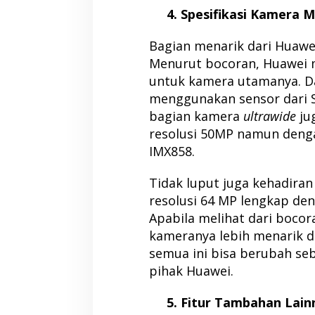
4. Spesifikasi Kamera 
Bagian menarik dari Huawei 
Menurut bocoran, Huawei 
untuk kamera utamanya. D
menggunakan sensor dari So
bagian kamera
ultrawide
ju
resolusi 50MP namun denga
IMX858.
Tidak luput juga kehadira
resolusi 64 MP lengkap de
Apabila melihat dari bocora
kameranya lebih menarik d
semua ini bisa berubah seb
pihak Huawei.
5. Fitur Tambahan Lain