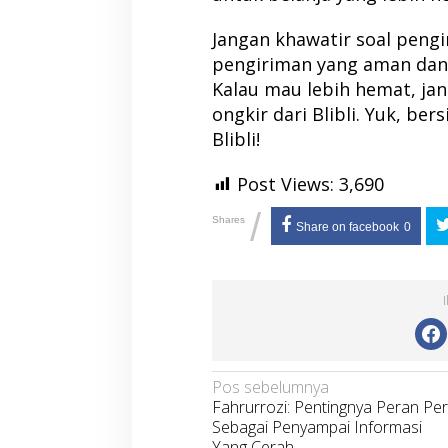
Jangan khawatir soal pengi
pengiriman yang aman dan c
Kalau mau lebih hemat, ja
ongkir dari Blibli. Yuk, ber
Blibli!
Post Views:
3,690
/
Shares
Share on facebook
0
Navigasi
Pos sebelumnya
Fahrurrozi: Pentingnya Peran Pe
pos
Sebagai Penyampai Informasi
Yang Cerah