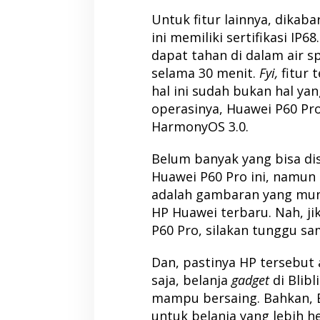
Untuk fitur lainnya, dikab
ini memiliki sertifikasi IP68
dapat tahan di dalam air 
selama 30 menit.
Fyi,
fitur 
hal ini sudah bukan hal ya
operasinya, Huawei P60 P
HarmonyOS 3.0.
Belum banyak yang bisa dis
Huawei P60 Pro ini, namun 
adalah gambaran yang mung
HP Huawei terbaru. Nah, ji
P60 Pro, silakan tunggu s
Dan, pastinya HP tersebut a
saja, belanja
gadget
di Blib
mampu bersaing. Bahkan, B
untuk belanja yang lebih h