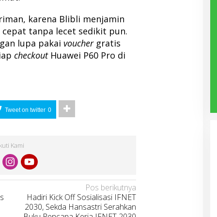
riman, karena Blibli menjamin
epat tanpa lecet sedikit pun.
ngan lupa pakai
voucher
gratis
siap
checkout
Huawei P60 Pro
di
Tweet on twitter
0
Ikuti Kami
Pos berikutnya
rs
Hadiri Kick Off Sosialisasi IFNET
2030, Sekda Hansastri Serahkan
Buku Rencana Kerja IFNET 2030