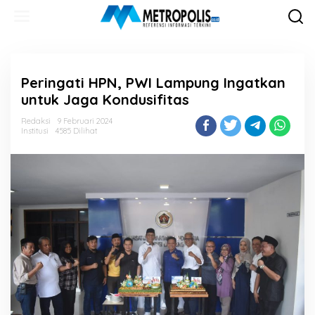
Lewati
ke
konten
Peringati HPN, PWI Lampung Ingatkan
untuk Jaga Kondusifitas
Redaksi
9 Februari 2024
Institusi
4585 Dilihat