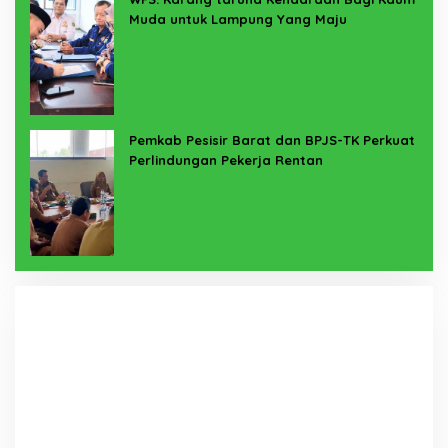
Muda untuk Lampung Yang Maju
Pemkab Pesisir Barat dan BPJS-TK Perkuat
Perlindungan Pekerja Rentan