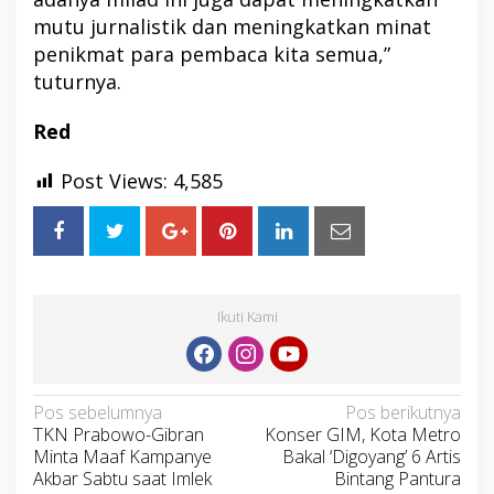
mutu jurnalistik dan meningkatkan minat
penikmat para pembaca kita semua,”
tuturnya.
Red
Post Views:
4,585
Ikuti Kami
Navigasi
Pos sebelumnya
Pos berikutnya
TKN Prabowo-Gibran
Konser GIM, Kota Metro
pos
Minta Maaf Kampanye
Bakal ‘Digoyang’ 6 Artis
Akbar Sabtu saat Imlek
Bintang Pantura