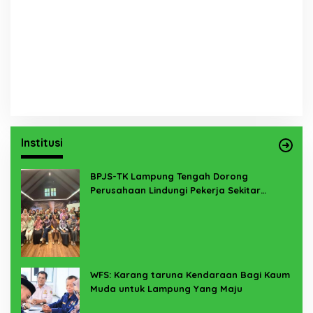
Institusi
BPJS-TK Lampung Tengah Dorong
Perusahaan Lindungi Pekerja Sekitar
Melalui Program SERTAKAN
WFS: Karang taruna Kendaraan Bagi Kaum
Muda untuk Lampung Yang Maju