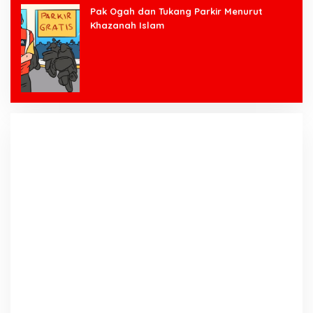
Pak Ogah dan Tukang Parkir Menurut
Khazanah Islam