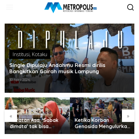
Lewati
ke
konten
Institusi
,
Kotaku
Single Dipulaju Andahmu Resmi dirilis
Bangkitkan Gairah musik Lampung
30 April 2026
«
»
Guratan Asa, ‘Sabak
Ketika Korban
dimata’ tak bisa
Genosida Mengulurkan
disembunyikan..
Tangan untuk Aceh