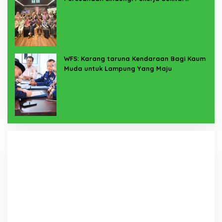
Melalui Program SERTAKAN
WFS: Karang taruna Kendaraan Bagi Kaum
Muda untuk Lampung Yang Maju