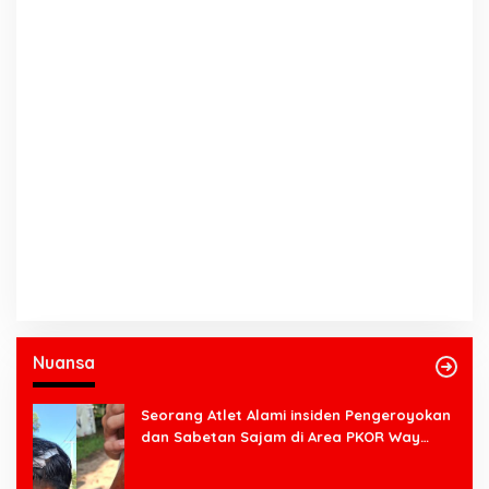
Nuansa
Seorang Atlet Alami insiden Pengeroyokan
dan Sabetan Sajam di Area PKOR Way
Halim