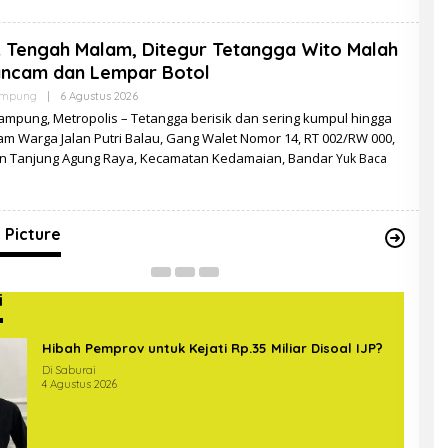
k Tengah Malam, Ditegur Tetangga Wito Malah
ncam dan Lempar Botol
Oleh
ampung
|
6 Agustus 2026
Redaksi
ampung, Metropolis – Tetangga berisik dan sering kumpul hingga
am Warga Jalan Putri Balau, Gang Walet Nomor 14, RT 002/RW 000,
n Tanjung Agung Raya, Kecamatan Kedamaian, Bandar
Yuk Baca
gas Gabungan Covid-19 Sterilkan
intas di Bundaran Hajimena Lampung
Up
In Picture
|
14 Mei 2020
Di Ne
 Picture
i
Hibah Pemprov untuk Kejati Rp.35 Miliar Disoal IJP?
Di Saburai
4 Agustus 2026