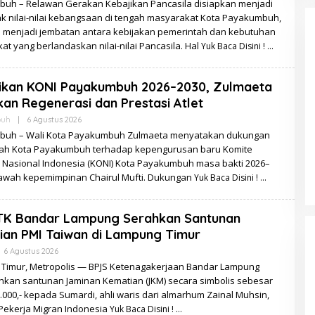
uh – Relawan Gerakan Kebajikan Pancasila disiapkan menjadi
k nilai-nilai kebangsaan di tengah masyarakat Kota Payakumbuh,
s menjadi jembatan antara kebijakan pemerintah dan kebutuhan
t yang berlandaskan nilai-nilai Pancasila. Hal
Yuk Baca Disini !
tikan KONI Payakumbuh 2026–2030, Zulmaeta
an Regenerasi dan Prestasi Atlet
Oleh
buh
|
6 Agustus 2026
Zulzila
uh – Wali Kota Payakumbuh Zulmaeta menyatakan dukungan
ah Kota Payakumbuh terhadap kepengurusan baru Komite
 Nasional Indonesia (KONI) Kota Payakumbuh masa bakti 2026–
bawah kepemimpinan Chairul Mufti. Dukungan
Yuk Baca Disini !
TK Bandar Lampung Serahkan Santunan
an PMI Taiwan di Lampung Timur
Oleh
6 Agustus 2026
Redaksi
Timur, Metropolis — BPJS Ketenagakerjaan Bandar Lampung
kan santunan Jaminan Kematian (JKM) secara simbolis sebesar
.000,- kepada Sumardi, ahli waris dari almarhum Zainal Muhsin,
Pekerja Migran Indonesia
Yuk Baca Disini !