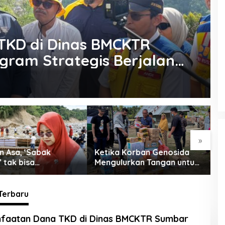
KD di Dinas BMCKTR
gram Strategis Berjalan
»
 Korban Genosida
BPJS, Rohan, dan Rojali:
P
urkan Tangan untuk
Opera Sunyi di Negeri yang
K
Ramai Tapi Sepi
V
Terbaru
lis.co.id
faatan Dana TKD di Dinas BMCKTR Sumbar