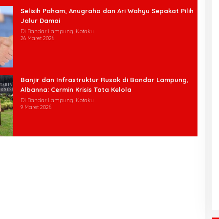
Selisih Paham, Anugraha dan Ari Wahyu Sepakat Pilih
Jalur Damai
Di Bandar Lampung, Kotaku
26 Maret 2026
Banjir dan Infrastruktur Rusak di Bandar Lampung,
Albanna: Cermin Krisis Tata Kelola
Di Bandar Lampung, Kotaku
9 Maret 2026