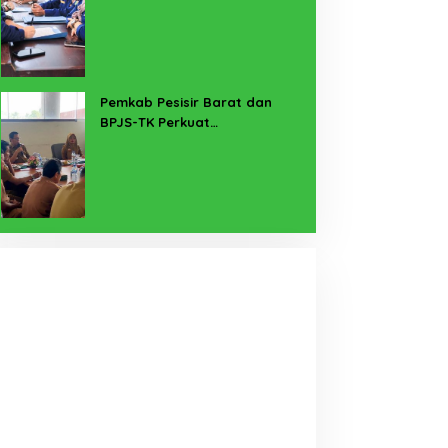
untuk Lampung Yang Maju
Pemkab Pesisir Barat dan
BPJS-TK Perkuat
Perlindungan Pekerja Rentan