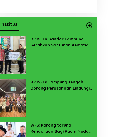
Institusi
BPJS-TK Bandar Lampung
Serahkan Santunan Kematian
PMI Taiwan di Lampung Timur
BPJS-TK Lampung Tengah
Dorong Perusahaan Lindungi
Pekerja Sekitar Melalui
Program SERTAKAN
WFS: Karang taruna
Kendaraan Bagi Kaum Muda