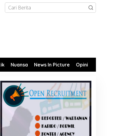
tik
Nuansa
News In Picture
Opini