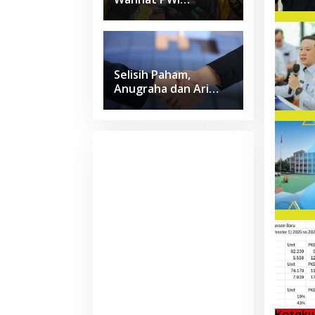
Lampung Jadi Lulusan
Terbaik Kedokteran
Unila dengan IPK 4
Selisih Paham,
Anugraha dan Ari
Wahyu Sepakat Pilih
Jalur Damai
Kotaku