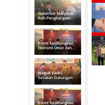
Gubernur Mahyeldi
Raih Penghargaan
Kartika Pamong Praja
Madya dari IPDN
Komit Kembangkan
Ekonomi Umat dan
Budaya Halal di
Sumbar, Gubernur
Mahyeldi Raih
Penghargaan
Nasional
Wagub Vasko
Satukan Dukungan
Daerah, Sumbar
Siapkan Usulan
Kawasan
Sawahlunto–
Sijunjung–
Komit Kembangkan