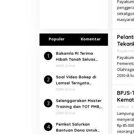
Payakumb
penggera
sekaligu
masyaraka
Pelan
Populer
Komentar
Tekank
Payakum
Bakamla RI Terima
1
Payakumb
Hibah Tanah Seluas
Pemerint
7.000 Meter² Dari
44006 Dilihat
Olahraga
Pemkab Lampung
2030 di 
Soal Video Bokep di
Selatan
2
Lamsel Ternyata
Dalangnya Seorang
32899 Dilihat
BPJS-
Narapidana
Kemati
⁠Selenggarakan Master
3
Training dan TOT PMB,
Institusi
|
Rektor Ucapkan
Lampung 
24349 Dilihat
Terimakasih kepada
menyerah
Pemkot Salurkan
Balitbang dan Diklat
Rp 85.000
4
Bantuan Dana Untuk
Kemenag RI
seorang 