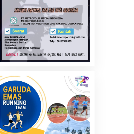
entingnya Pembentukan
Transaksi Crypto Currency:
arakter Generasi di Era
Siapkah Negara ini ?
UCA