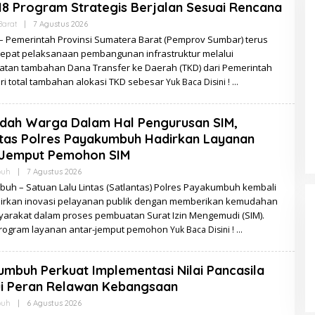
18 Program Strategis Berjalan Sesuai Rencana
Oleh
Barat
|
7 Agustus 2026
Zulzila
 Pemerintah Provinsi Sumatera Barat (Pemprov Sumbar) terus
pat pelaksanaan pembangunan infrastruktur melalui
tan tambahan Dana Transfer ke Daerah (TKD) dari Pemerintah
ri total tambahan alokasi TKD sebesar
Yuk Baca Disini !
dah Warga Dalam Hal Pengurusan SIM,
tas Polres Payakumbuh Hadirkan Layanan
-Jemput Pemohon SIM
Oleh
buh
|
7 Agustus 2026
Zulzila
uh – Satuan Lalu Lintas (Satlantas) Polres Payakumbuh kembali
rkan inovasi pelayanan publik dengan memberikan kemudahan
yarakat dalam proses pembuatan Surat Izin Mengemudi (SIM).
program layanan antar-jemput pemohon
Yuk Baca Disini !
mbuh Perkuat Implementasi Nilai Pancasila
ui Peran Relawan Kebangsaan
Oleh
buh
|
6 Agustus 2026
Zulzila