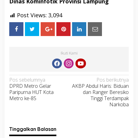
Dinas Kominfotik Provinsi Lampung
Post Views:
3,094
Ikuti Kami
Navigasi
Pos sebelumnya
Pos berikutnya
DPRD Metro Gelar
AKBP Abdul Haris: Biduan
pos
Paripurna HUT Kota
dan Ranger Beresiko
Metro ke-85
Tinggi Terdampak
Narkoba
Tinggalkan Balasan