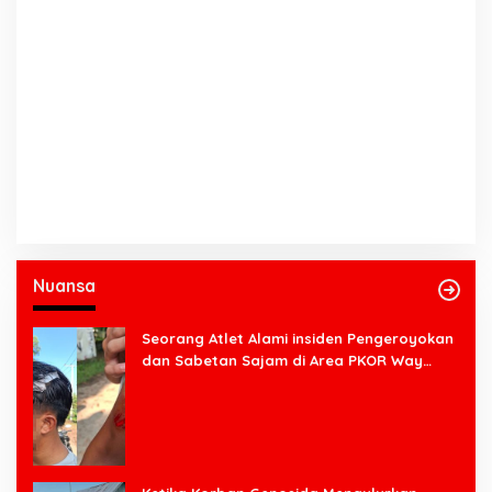
Nuansa
Seorang Atlet Alami insiden Pengeroyokan
dan Sabetan Sajam di Area PKOR Way
Halim