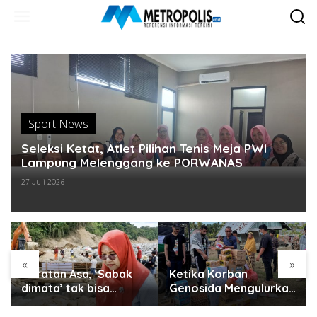
Lewati
ke
konten
Sport News
Seleksi Ketat, Atlet Pilihan Tenis Meja PWI
Lampung Melenggang ke PORWANAS
27 Juli 2026
«
»
Guratan Asa, ‘Sabak
Ketika Korban
dimata’ tak bisa
Genosida Mengulurkan
disembunyikan..
Tangan untuk Aceh