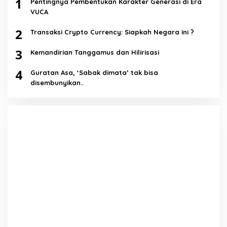
1
Pentingnya Pembentukan Karakter Generasi di Era
VUCA
2
Transaksi Crypto Currency: Siapkah Negara ini ?
3
Kemandirian Tanggamus dan Hilirisasi
4
Guratan Asa, ‘Sabak dimata’ tak bisa
disembunyikan..